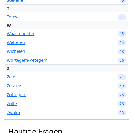
Stekene
9
T
Temse
21
W
Waasmunster
15
Wetteren
54
Wichelen
18
Wortegem-Petegem
26
Z
Zele
21
Zelzate
59
Zottegem
25
Zulte
26
Zwalm
33
Häufige Fragen