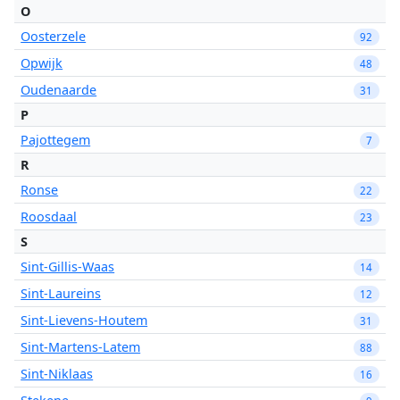
O
Oosterzele
92
Opwijk
48
Oudenaarde
31
P
Pajottegem
7
R
Ronse
22
Roosdaal
23
S
Sint-Gillis-Waas
14
Sint-Laureins
12
Sint-Lievens-Houtem
31
Sint-Martens-Latem
88
Sint-Niklaas
16