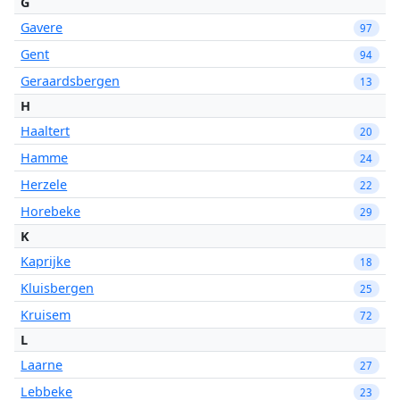
G
Gavere
97
Gent
94
Geraardsbergen
13
H
Haaltert
20
Hamme
24
Herzele
22
Horebeke
29
K
Kaprijke
18
Kluisbergen
25
Kruisem
72
L
Laarne
27
Lebbeke
23