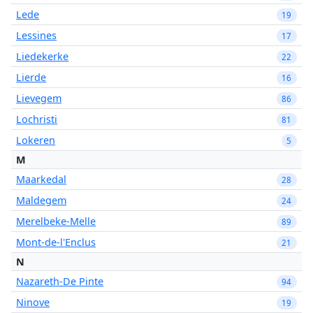
Lede
19
Lessines
17
Liedekerke
22
Lierde
16
Lievegem
86
Lochristi
81
Lokeren
5
M
Maarkedal
28
Maldegem
24
Merelbeke-Melle
89
Mont-de-l'Enclus
21
N
Nazareth-De Pinte
94
Ninove
19