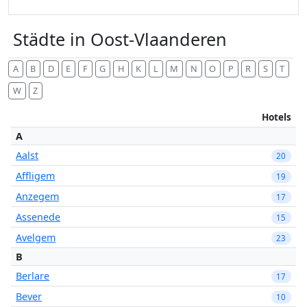
Städte in Oost-Vlaanderen
A
B
D
E
F
G
H
K
L
M
N
O
P
R
S
T
W
Z
Hotels
A
Aalst
20
Affligem
19
Anzegem
17
Assenede
15
Avelgem
23
B
Berlare
17
Bever
10