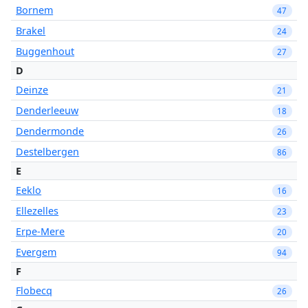
Bornem
47
Brakel
24
Buggenhout
27
D
Deinze
21
Denderleeuw
18
Dendermonde
26
Destelbergen
86
E
Eeklo
16
Ellezelles
23
Erpe-Mere
20
Evergem
94
F
Flobecq
26