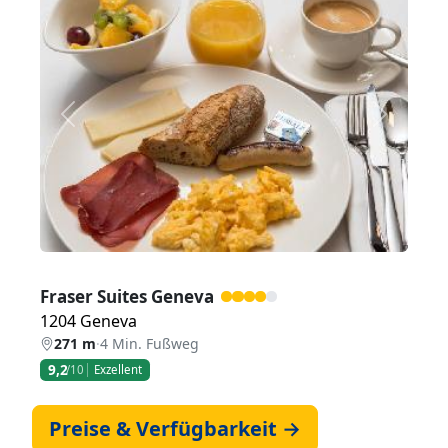
Zurück
Weiter
Fraser Suites Geneva
1204 Geneva
271 m
·
4 Min. Fußweg
9,2
/10
Exzellent
Preise & Verfügbarkeit →