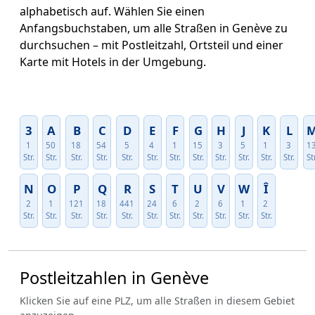
alphabetisch auf. Wählen Sie einen
Anfangsbuchstaben, um alle Straßen in Genève zu
durchsuchen – mit Postleitzahl, Ortsteil und einer
Karte mit Hotels in der Umgebung.
3
A
B
C
D
E
F
G
H
J
K
L
1
50
18
54
5
4
1
15
3
5
1
3
1
Str.
Str.
Str.
Str.
Str.
Str.
Str.
Str.
Str.
Str.
Str.
Str.
Str
N
O
P
Q
R
S
T
U
V
W
Î
2
1
121
18
441
24
6
2
6
1
2
Str.
Str.
Str.
Str.
Str.
Str.
Str.
Str.
Str.
Str.
Str.
Postleitzahlen in Genève
Klicken Sie auf eine PLZ, um alle Straßen in diesem Gebiet