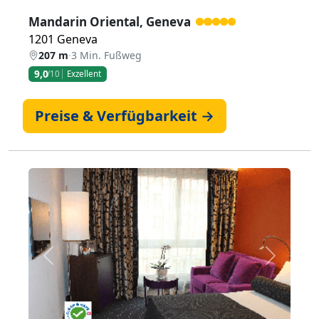
Mandarin Oriental, Geneva
1201 Geneva
207 m
·
3 Min. Fußweg
9,0
/10
Exzellent
Preise & Verfügbarkeit →
Zurück
Weiter