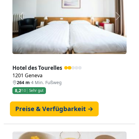
Zurück
Weiter
Hotel des Tourelles
1201 Geneva
264 m
·
4 Min. Fußweg
8,2
/10
Sehr gut
Preise & Verfügbarkeit →