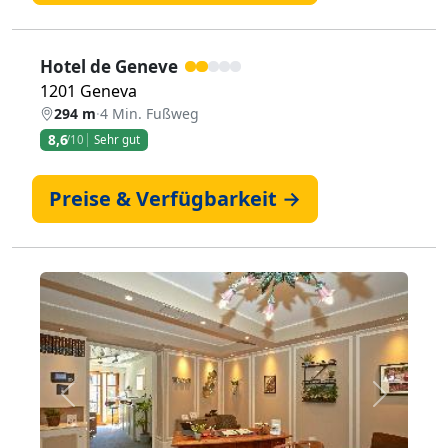
Hotel de Geneve
1201 Geneva
294 m
·
4 Min. Fußweg
8,6
/10
Sehr gut
Preise & Verfügbarkeit →
Zurück
Weiter