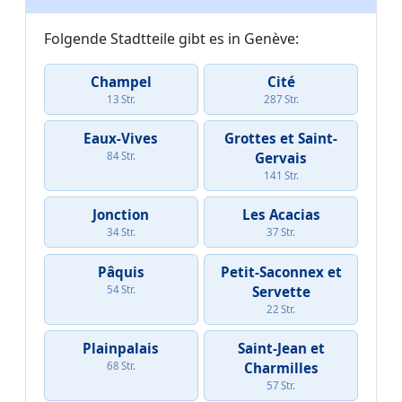
Folgende Stadtteile gibt es in Genève:
Champel
Cité
13 Str.
287 Str.
Eaux-Vives
Grottes et Saint-
84 Str.
Gervais
141 Str.
Jonction
Les Acacias
34 Str.
37 Str.
Pâquis
Petit-Saconnex et
54 Str.
Servette
22 Str.
Plainpalais
Saint-Jean et
68 Str.
Charmilles
57 Str.