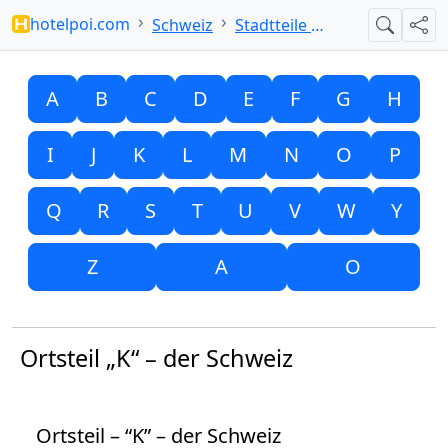
hotelpoi.com
Schweiz
Stadtteile mit K
Suche
Teil
A
B
C
D
E
F
G
H
I
J
K
L
M
N
O
P
Q
R
S
T
U
V
W
Y
Z
A
O
Ortsteil „K“ – der Schweiz
Ortsteil – “K” – der Schweiz