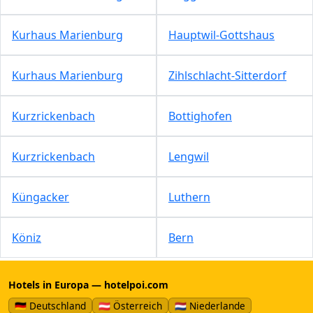
Kurhaus Marienburg
Hauptwil-Gottshaus
Kurhaus Marienburg
Zihlschlacht-Sitterdorf
Kurzrickenbach
Bottighofen
Kurzrickenbach
Lengwil
Küngacker
Luthern
Köniz
Bern
Hotels in Europa — hotelpoi.com
🇩🇪 Deutschland
🇦🇹 Österreich
🇳🇱 Niederlande