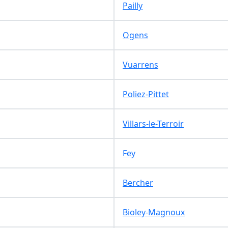
Pailly
Ogens
Vuarrens
Poliez-Pittet
Villars-le-Terroir
Fey
Bercher
Bioley-Magnoux