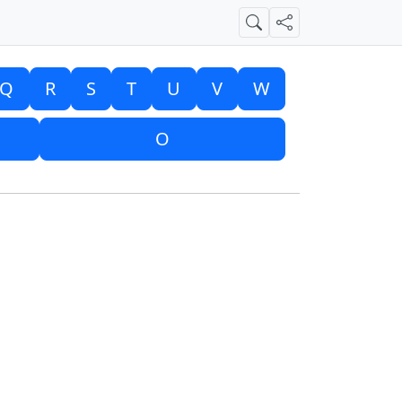
Suche
Teilen
Q
R
S
T
U
V
W
O