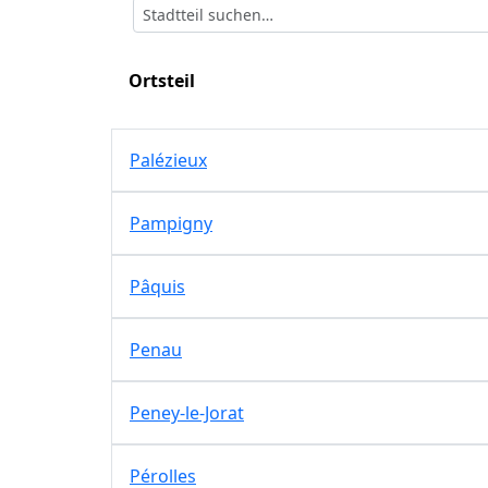
Ortsteil
Palézieux
Pampigny
Pâquis
Penau
Peney-le-Jorat
Pérolles