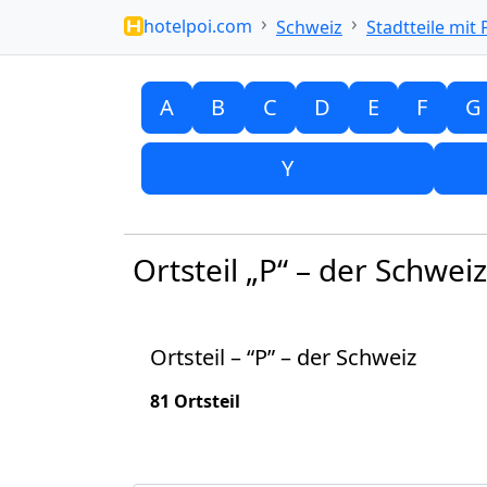
hotelpoi.com
Schweiz
Stadtteile mit 
A
B
C
D
E
F
G
Y
Ortsteil „P“ – der Schweiz
Ortsteil – “P” – der Schweiz
81 Ortsteil