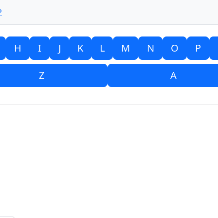
P
H
I
J
K
L
M
N
O
P
Z
A