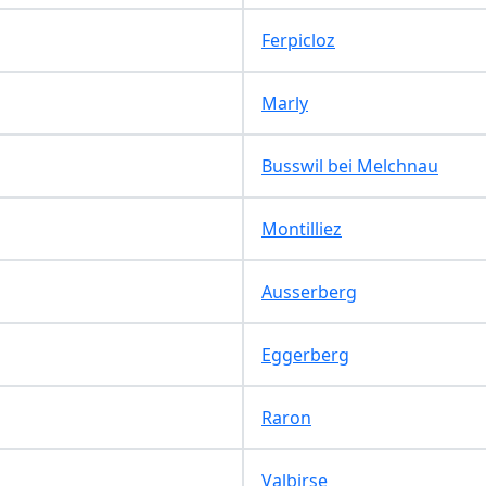
Ferpicloz
Marly
Busswil bei Melchnau
Montilliez
Ausserberg
Eggerberg
Raron
Valbirse