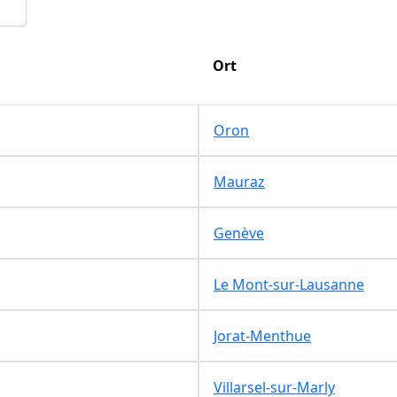
Ort
Oron
Mauraz
Genève
Le Mont-sur-Lausanne
Jorat-Menthue
Villarsel-sur-Marly