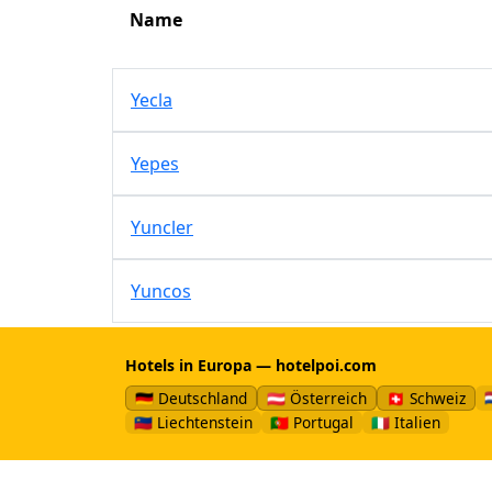
Name
Yecla
Yepes
Yuncler
Yuncos
Hotels in Europa — hotelpoi.com

🇩🇪 Deutschland
🇦🇹 Österreich
🇨🇭 Schweiz
🇱🇮 Liechtenstein
🇵🇹 Portugal
🇮🇹 Italien