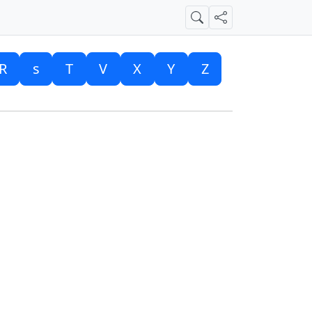
Suche
Teilen
R
s
T
V
X
Y
Z