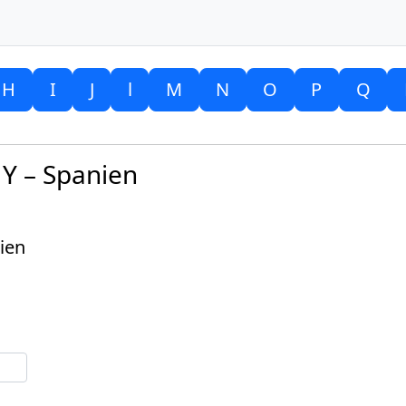
H
I
J
l
M
N
O
P
Q
Y – Spanien
ien