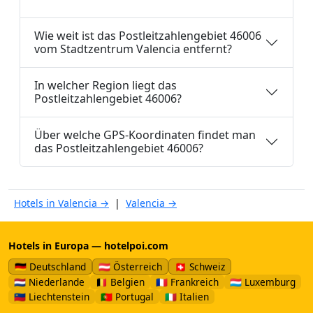
Wie weit ist das Postleitzahlengebiet 46006
vom Stadtzentrum Valencia entfernt?
In welcher Region liegt das
Postleitzahlengebiet 46006?
Über welche GPS-Koordinaten findet man
das Postleitzahlengebiet 46006?
Hotels in Valencia →
|
Valencia →
Hotels in Europa — hotelpoi.com
🇩🇪 Deutschland
🇦🇹 Österreich
🇨🇭 Schweiz
🇳🇱 Niederlande
🇧🇪 Belgien
🇫🇷 Frankreich
🇱🇺 Luxemburg
🇱🇮 Liechtenstein
🇵🇹 Portugal
🇮🇹 Italien