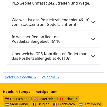
PLZ-Gebiet umfasst
242
Straßen und Wege.
Wie weit ist das Postleitzahlengebiet 46110
vom Stadtzentrum Godella entfernt?
In welcher Region liegt das
Postleitzahlengebiet 46110?
Über welche GPS-Koordinaten findet man
das Postleitzahlengebiet 46110?
Hotels in Godella →
|
Valencia →
Hotels in Europa — hotelpoi.com
🇩🇪 Deutschland
🇦🇹 Österreich
🇨🇭 Schweiz
🇳🇱 Niederlande
🇧🇪 Belgien
🇫🇷 Frankreich
🇱🇺 Luxemburg