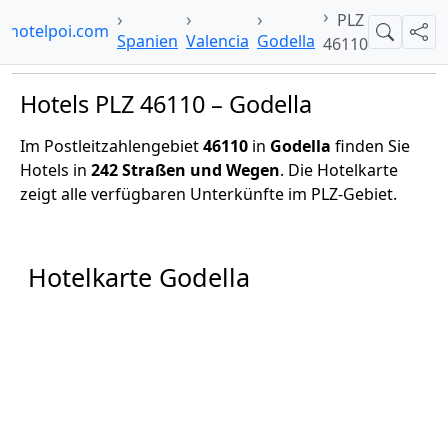
PLZ
hotelpoi.com
Suche
Teil
Spanien
Valencia
Godella
46110
Hotels PLZ 46110 – Godella
Im Postleitzahlengebiet
46110
in
Godella
finden Sie
Hotels in
242 Straßen und Wegen
. Die Hotelkarte
zeigt alle verfügbaren Unterkünfte im PLZ-Gebiet.
Hotelkarte Godella