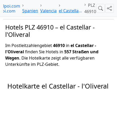
PLZ
telpoi.com
Suche
Teil
Spanien
Valencia
el Castellar - l'Oliveral
46910
Hotels PLZ 46910 – el Castellar -
l'Oliveral
Im Postleitzahlengebiet
46910
in
el Castellar -
l'Oliveral
finden Sie Hotels in
557 Straßen und
Wegen
. Die Hotelkarte zeigt alle verfügbaren
Unterkünfte im PLZ-Gebiet.
Hotelkarte el Castellar - l'Oliveral