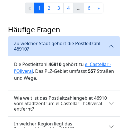
«
1
2
3
4
…
6
»
Häufige Fragen
Zu welcher Stadt gehört die Postleitzahl
46910?
Die Postleitzahl
46910
gehört zu
el Castellar -
l'Oliveral
. Das PLZ-Gebiet umfasst
557
Straßen
und Wege.
Wie weit ist das Postleitzahlengebiet 46910
vom Stadtzentrum el Castellar - l'Oliveral
entfernt?
In welcher Region liegt das