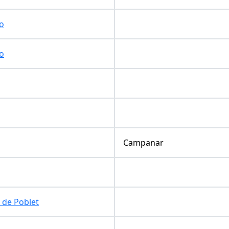
co
co
Campanar
 de Poblet