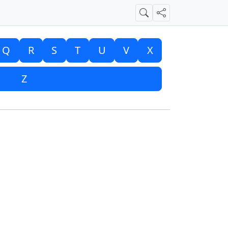
Suche
Teilen
Q
R
S
T
U
V
X
Z