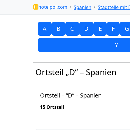
hotelpoi.com
Spanien
Stadtteile mit 
A
B
C
D
E
F
G
Y
Ortsteil „D“ – Spanien
Ortsteil – “D” – Spanien
15 Ortsteil