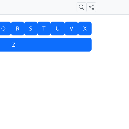
Suche
Teilen
Q
R
S
T
U
V
X
Z