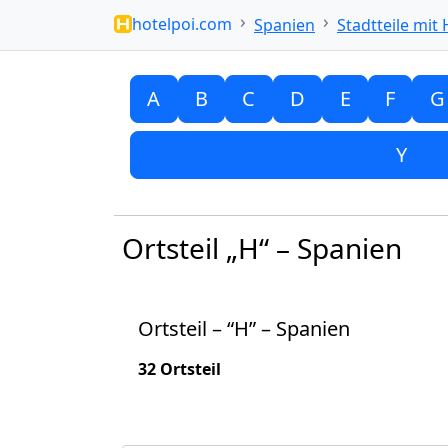
hotelpoi.com
Spanien
Stadtteile mit 
A
B
C
D
E
F
G
Y
Ortsteil „H“ – Spanien
Ortsteil – “H” – Spanien
32 Ortsteil