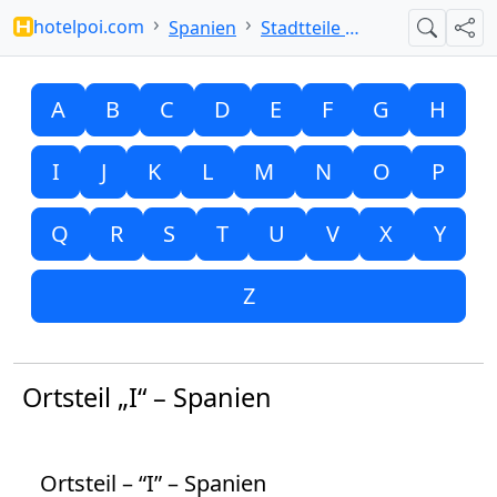
hotelpoi.com
Spanien
Stadtteile mit I
Suche
Teil
A
B
C
D
E
F
G
H
I
J
K
L
M
N
O
P
Q
R
S
T
U
V
X
Y
Z
Ortsteil „I“ – Spanien
Ortsteil – “I” – Spanien