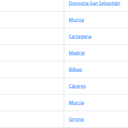
Donostia-San Sebastián
Murcia
Cartagena
Madrid
Bilbao
Cáceres
Murcia
Girona