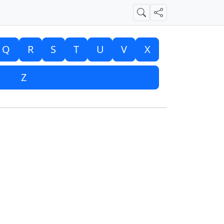
Suche
Teilen
Q
R
S
T
U
V
X
Z