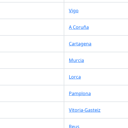
Vigo
A Coruña
Cartagena
Murcia
Lorca
Pamplona
Vitoria-Gasteiz
Reus