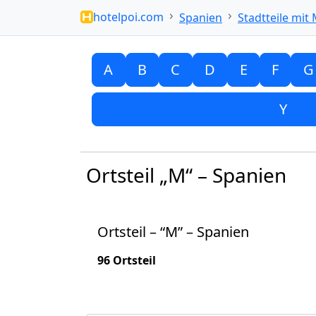
hotelpoi.com
Spanien
Stadtteile mit
A
B
C
D
E
F
G
Y
Ortsteil „M“ – Spanien
Ortsteil – “M” – Spanien
96 Ortsteil