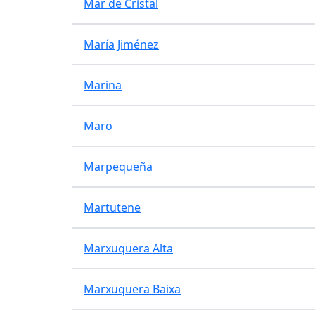
Mar de Cristal
María Jiménez
Marina
Maro
Marpequeña
Martutene
Marxuquera Alta
Marxuquera Baixa