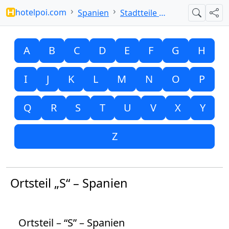
hotelpoi.com
Spanien
Stadtteile mit S
Suche
Teil
A
B
C
D
E
F
G
H
I
J
K
L
M
N
O
P
Q
R
S
T
U
V
X
Y
Z
Ortsteil „S“ – Spanien
Ortsteil – “S” – Spanien