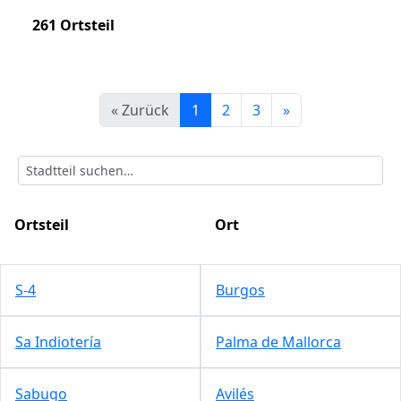
261 Ortsteil
« Zurück
1
2
3
»
Ortsteil
Ort
S-4
Burgos
Sa Indiotería
Palma de Mallorca
Sabugo
Avilés