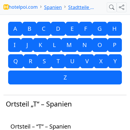
hotelpoi.com
Spanien
Stadtteile mit T
Suche
Teil
A
B
C
D
E
F
G
H
I
J
K
L
M
N
O
P
Q
R
S
T
U
V
X
Y
Z
Ortsteil „T“ – Spanien
Ortsteil – “T” – Spanien