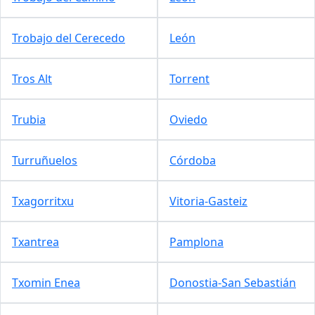
Trobajo del Cerecedo
León
Tros Alt
Torrent
Trubia
Oviedo
Turruñuelos
Córdoba
Txagorritxu
Vitoria-Gasteiz
Txantrea
Pamplona
Txomin Enea
Donostia-San Sebastián