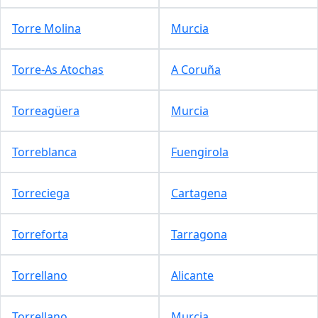
Torre Molina
Murcia
Torre-As Atochas
A Coruña
Torreagüera
Murcia
Torreblanca
Fuengirola
Torreciega
Cartagena
Torreforta
Tarragona
Torrellano
Alicante
Torrellano
Murcia