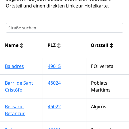
Ortsteil und einen direkten Link zur Hotelkarte.
Name
↕
PLZ
↕
Ortsteil
↕
Baladres
49015
l`Olivereta
Barri de Sant
46024
Poblats
Cristòfol
Marítims
Belisario
46022
Algirós
Betancur