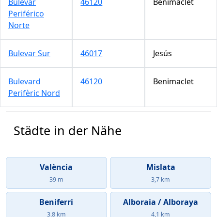
Bulevar
46120
Benimaclet
Periférico
Norte
Bulevar Sur
46017
Jesús
Bulevard
46120
Benimaclet
Perifèric Nord
Städte in der Nähe
València
Mislata
39 m
3,7 km
Beniferri
Alboraia / Alboraya
3,8 km
4,1 km