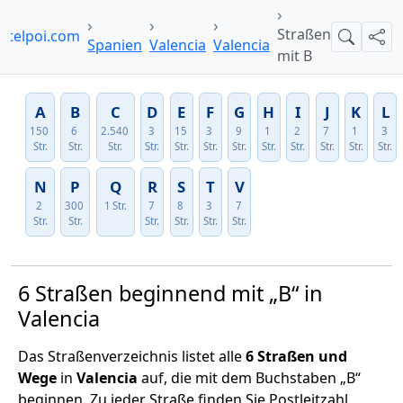
Straßen
otelpoi.com
Suche
Teil
Spanien
Valencia
Valencia
mit B
A
B
C
D
E
F
G
H
I
J
K
L
150
6
2.540
3
15
3
9
1
2
7
1
3
Str.
Str.
Str.
Str.
Str.
Str.
Str.
Str.
Str.
Str.
Str.
Str.
N
P
Q
R
S
T
V
2
300
1 Str.
7
8
3
7
Str.
Str.
Str.
Str.
Str.
Str.
6 Straßen beginnend mit „B“ in
Valencia
Das Straßenverzeichnis listet alle
6 Straßen und
Wege
in
Valencia
auf, die mit dem Buchstaben „B“
beginnen. Zu jeder Straße finden Sie Postleitzahl,