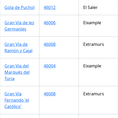
Gola de Puchol
46012
El Saler
Gran Vía de les
46006
Eixample
Germaníes
Gran Vía de
46008
Extramurs
Ramón y Cajal
Gran Vía del
46004
Eixample
Marqués del
Turia
Gran Vía
46008
Extramurs
Fernando 'el
Católico'