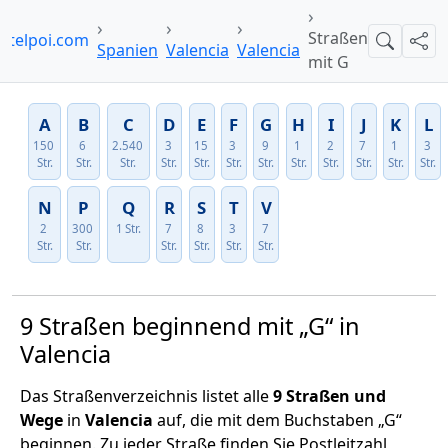
Straßen
otelpoi.com
Suche
Teil
Spanien
Valencia
Valencia
mit G
A
B
C
D
E
F
G
H
I
J
K
L
150
6
2.540
3
15
3
9
1
2
7
1
3
Str.
Str.
Str.
Str.
Str.
Str.
Str.
Str.
Str.
Str.
Str.
Str.
N
P
Q
R
S
T
V
2
300
1 Str.
7
8
3
7
Str.
Str.
Str.
Str.
Str.
Str.
9 Straßen beginnend mit „G“ in
Valencia
Das Straßenverzeichnis listet alle
9 Straßen und
Wege
in
Valencia
auf, die mit dem Buchstaben „G“
beginnen. Zu jeder Straße finden Sie Postleitzahl,