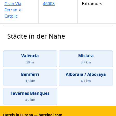
Gran Via
46008
Extramurs
Ferran 'el
Catòlic'
Städte in der Nähe
València
Mislata
39 m
3,7 km
Beniferri
Alboraia / Alboraya
3,8 km
4,1 km
Tavernes Blanques
4,2 km
Hotels in Europa — hotelpoi.com