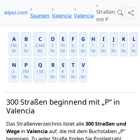
Straßen
otelpoi.com
Suche
Teil
Spanien
Valencia
Valencia
mit P
A
B
C
D
E
F
G
H
I
J
K
L
150
6
2.540
3
15
3
9
1
2
7
1
3
Str.
Str.
Str.
Str.
Str.
Str.
Str.
Str.
Str.
Str.
Str.
Str.
N
P
Q
R
S
T
V
2
300
1 Str.
7
8
3
7
Str.
Str.
Str.
Str.
Str.
Str.
300 Straßen beginnend mit „P“ in
Valencia
Das Straßenverzeichnis listet alle
300 Straßen und
Wege
in
Valencia
auf, die mit dem Buchstaben „P“
beginnen. Zu jeder Straße finden Sie Postleitzahl,