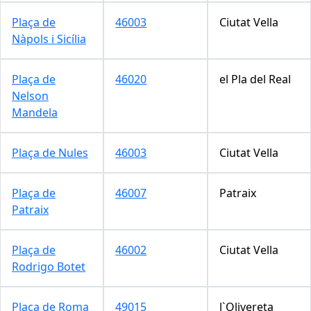
Plaça de
46003
Ciutat Vella
Nàpols i Sicília
Plaça de
46020
el Pla del Real
Nelson
Mandela
Plaça de Nules
46003
Ciutat Vella
Plaça de
46007
Patraix
Patraix
Plaça de
46002
Ciutat Vella
Rodrigo Botet
Plaça de Roma
49015
l`Olivereta