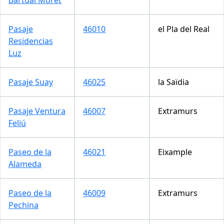
Pasaje
46010
el Pla del Real
Residencias
Luz
Pasaje Suay
46025
la Saïdia
Pasaje Ventura
46007
Extramurs
Feliú
Paseo de la
46021
Eixample
Alameda
Paseo de la
46009
Extramurs
Pechina