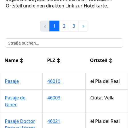
Ortsteil und einen direkten Link zur Hotelkarte.
«
1
2
3
»
Name
↕
PLZ
↕
Ortsteil
↕
Pasaje
46010
el Pla del Real
Pasaje de
46003
Ciutat Vella
Giner
Pasaje Doctor
46021
el Pla del Real
Bartual Moret