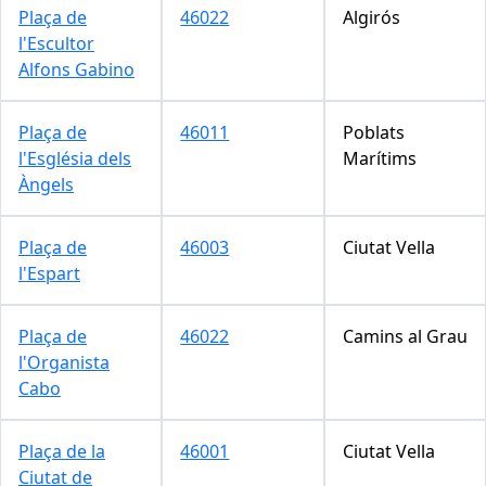
Plaça de
46022
Algirós
l'Escultor
Alfons Gabino
Plaça de
46011
Poblats
l'Església dels
Marítims
Àngels
Plaça de
46003
Ciutat Vella
l'Espart
Plaça de
46022
Camins al Grau
l'Organista
Cabo
Plaça de la
46001
Ciutat Vella
Ciutat de