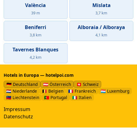
València
Mislata
39 m
3,7 km
Beniferri
Alboraia / Alboraya
3,8 km
4,1 km
Tavernes Blanques
4,2 km
Hotels in Europa — hotelpoi.com
🇩🇪 Deutschland
🇦🇹 Österreich
🇨🇭 Schweiz
🇳🇱 Niederlande
🇧🇪 Belgien
🇫🇷 Frankreich
🇱🇺 Luxemburg
🇱🇮 Liechtenstein
🇵🇹 Portugal
🇮🇹 Italien
Impressum
Datenschutz