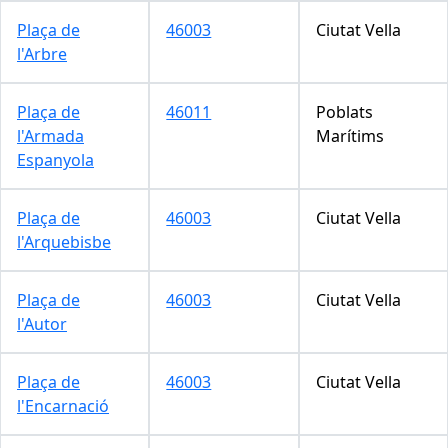
Plaça de
46003
Ciutat Vella
l'Arbre
Plaça de
46011
Poblats
l'Armada
Marítims
Espanyola
Plaça de
46003
Ciutat Vella
l'Arquebisbe
Plaça de
46003
Ciutat Vella
l'Autor
Plaça de
46003
Ciutat Vella
l'Encarnació