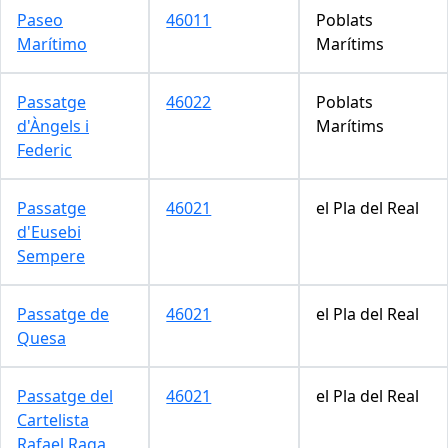
Paseo
46011
Poblats
Marítimo
Marítims
Passatge
46022
Poblats
d'Àngels i
Marítims
Federic
Passatge
46021
el Pla del Real
d'Eusebi
Sempere
Passatge de
46021
el Pla del Real
Quesa
Passatge del
46021
el Pla del Real
Cartelista
Rafael Raga