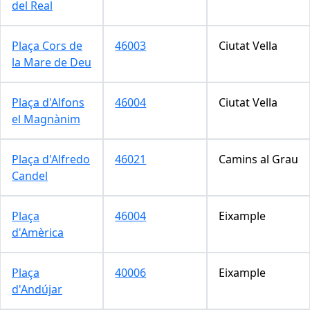
del Real
Plaça Cors de
46003
Ciutat Vella
la Mare de Deu
Plaça d'Alfons
46004
Ciutat Vella
el Magnànim
Plaça d'Alfredo
46021
Camins al Grau
Candel
Plaça
46004
Eixample
d'Amèrica
Plaça
40006
Eixample
d'Andújar