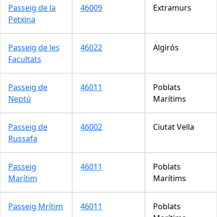
Passeig de la
46009
Extramurs
Petxina
Passeig de les
46022
Algirós
Facultats
Passeig de
46011
Poblats
Neptú
Marítims
Passeig de
46002
Ciutat Vella
Russafa
Passeig
46011
Poblats
Marítim
Marítims
Passeig Mrítim
46011
Poblats