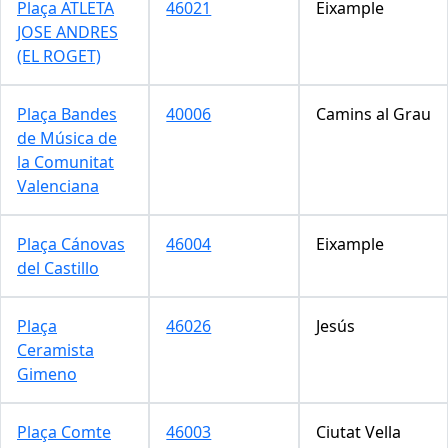
Plaça ATLETA
46021
Eixample
JOSE ANDRES
(EL ROGET)
Plaça Bandes
40006
Camins al Grau
de Música de
la Comunitat
Valenciana
Plaça Cánovas
46004
Eixample
del Castillo
Plaça
46026
Jesús
Ceramista
Gimeno
Plaça Comte
46003
Ciutat Vella