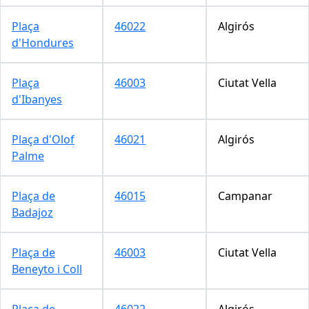
Plaça
46022
Algirós
d'Hondures
Plaça
46003
Ciutat Vella
d'Ibanyes
Plaça d'Olof
46021
Algirós
Palme
Plaça de
46015
Campanar
Badajoz
Plaça de
46003
Ciutat Vella
Beneyto i Coll
Plaça de
46022
Algirós