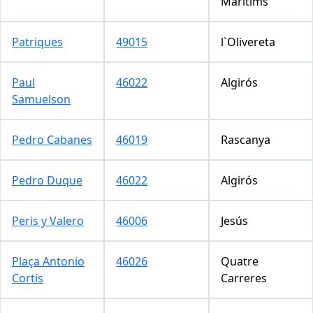
Marítims
Patriques
49015
l`Olivereta
Paul
46022
Algirós
Samuelson
Pedro Cabanes
46019
Rascanya
Pedro Duque
46022
Algirós
Peris y Valero
46006
Jesús
Plaça Antonio
46026
Quatre
Cortis
Carreres