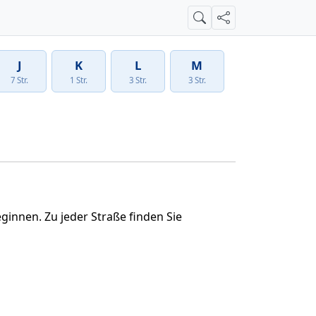
Suche
Teilen
J
K
L
M
7 Str.
1 Str.
3 Str.
3 Str.
ginnen. Zu jeder Straße finden Sie