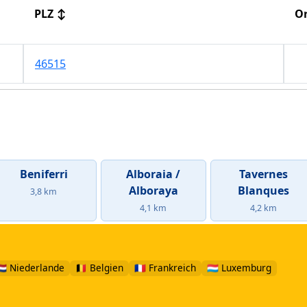
PLZ
↕
Or
46515
Beniferri
Alboraia /
Tavernes
Alboraya
Blanques
3,8 km
4,1 km
4,2 km
🇱 Niederlande
🇧🇪 Belgien
🇫🇷 Frankreich
🇱🇺 Luxemburg