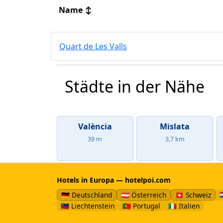
Name
↕
Quart de Les Valls
Städte in der Nähe
València
Mislata
39 m
3,7 km
Hotels in Europa — hotelpoi.com

🇩🇪 Deutschland
🇦🇹 Österreich
🇨🇭 Schweiz
🇱🇮 Liechtenstein
🇵🇹 Portugal
🇮🇹 Italien