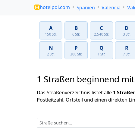
hotelpoi.com
Spanien
Valencia
Val
A
B
C
D
150 Str.
6 Str.
2.540 Str.
3 Str.
N
P
Q
R
2 Str.
300 Str.
1 Str.
7 Str.
1 Straßen beginnend mit 
Das Straßenverzeichnis listet alle
1 Straße
Postleitzahl, Ortsteil und einen direkten Li