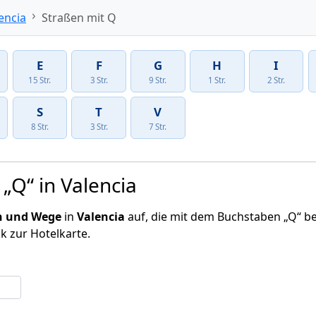
encia
Straßen mit Q
E
F
G
H
I
15 Str.
3 Str.
9 Str.
1 Str.
2 Str.
S
T
V
8 Str.
3 Str.
7 Str.
„Q“ in Valencia
n und Wege
in
Valencia
auf, die mit dem Buchstaben „Q“ be
nk zur Hotelkarte.