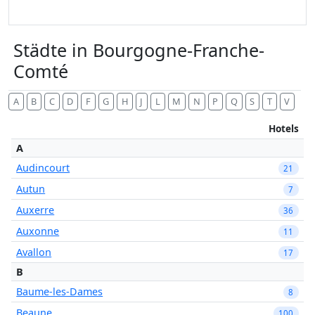
Städte in Bourgogne-Franche-
Comté
A
B
C
D
F
G
H
J
L
M
N
P
Q
S
T
V
Hotels
A
Audincourt
21
Autun
7
Auxerre
36
Auxonne
11
Avallon
17
B
Baume-les-Dames
8
Beaune
100