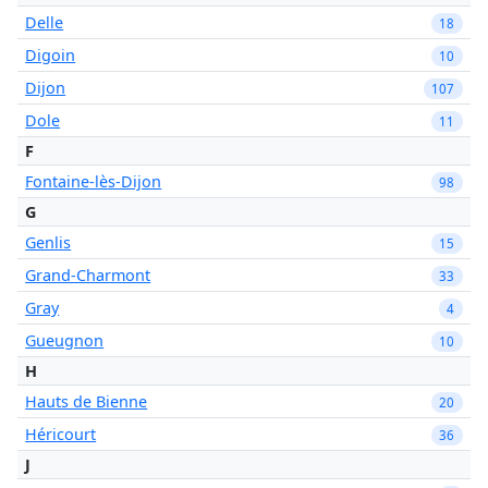
Delle
18
Digoin
10
Dijon
107
Dole
11
F
Fontaine-lès-Dijon
98
G
Genlis
15
Grand-Charmont
33
Gray
4
Gueugnon
10
H
Hauts de Bienne
20
Héricourt
36
J