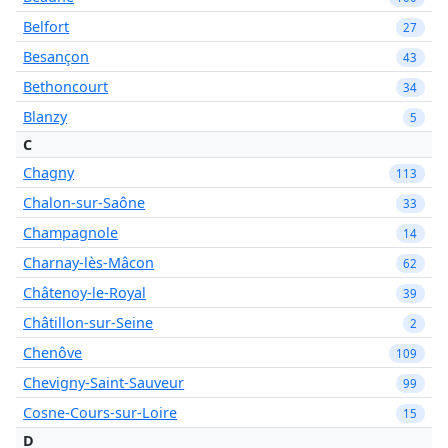
Belfort
27
Besançon
43
Bethoncourt
34
Blanzy
5
C
Chagny
113
Chalon-sur-Saône
33
Champagnole
14
Charnay-lès-Mâcon
62
Châtenoy-le-Royal
39
Châtillon-sur-Seine
2
Chenôve
109
Chevigny-Saint-Sauveur
99
Cosne-Cours-sur-Loire
15
D