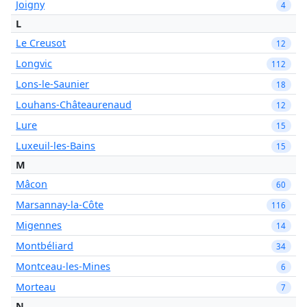
Joigny
4
L
Le Creusot
12
Longvic
112
Lons-le-Saunier
18
Louhans-Châteaurenaud
12
Lure
15
Luxeuil-les-Bains
15
M
Mâcon
60
Marsannay-la-Côte
116
Migennes
14
Montbéliard
34
Montceau-les-Mines
6
Morteau
7
N