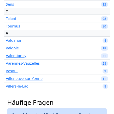
Sens
13
T
Talant
98
Tournus
30
V
Valdahon
4
Valdoie
18
Valentigney
21
Varennes-Vauzelles
28
Vesoul
9
Villeneuve-sur-Yonne
11
Villers-le-Lac
8
Häufige Fragen