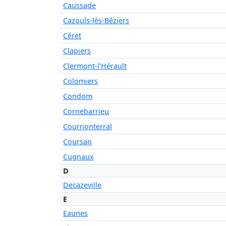
Caussade
Cazouls-lès-Béziers
Céret
Clapiers
Clermont-l'Hérault
Colomiers
Condom
Cornebarrieu
Cournonterral
Coursan
Cugnaux
D
Decazeville
E
Eaunes