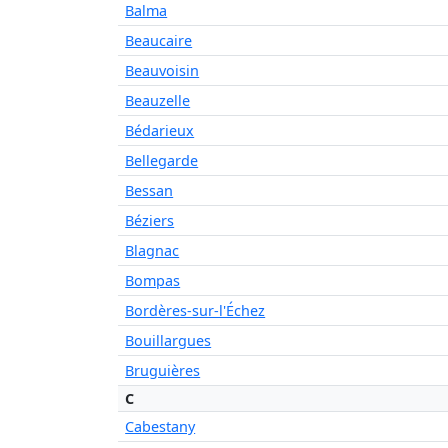
Balma
Beaucaire
Beauvoisin
Beauzelle
Bédarieux
Bellegarde
Bessan
Béziers
Blagnac
Bompas
Bordères-sur-l'Échez
Bouillargues
Bruguières
C
Cabestany