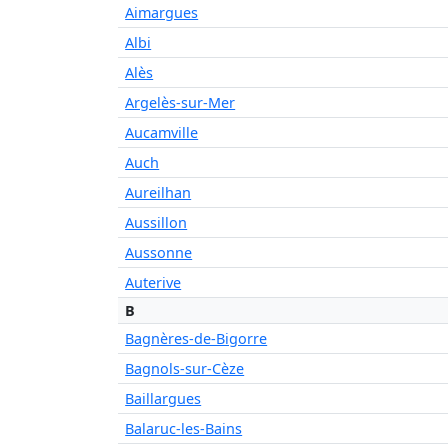
Aimargues
Albi
Alès
Argelès-sur-Mer
Aucamville
Auch
Aureilhan
Aussillon
Aussonne
Auterive
B
Bagnères-de-Bigorre
Bagnols-sur-Cèze
Baillargues
Balaruc-les-Bains