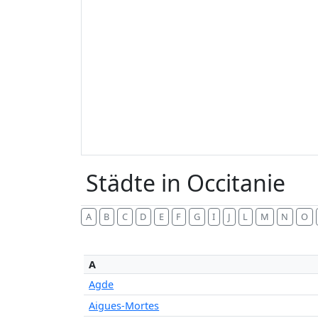
Städte in Occitanie
A
B
C
D
E
F
G
I
J
L
M
N
O
A
Agde
Aigues-Mortes