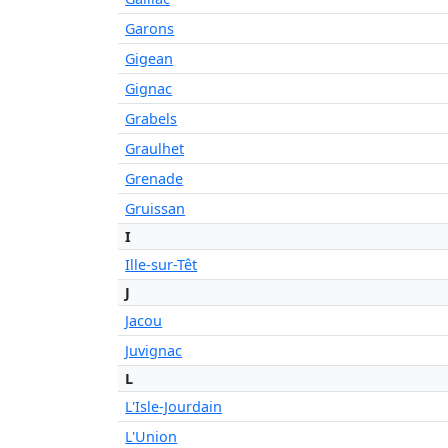
Garons
Gigean
Gignac
Grabels
Graulhet
Grenade
Gruissan
I
Ille-sur-Têt
J
Jacou
Juvignac
L
L'Isle-Jourdain
L'Union