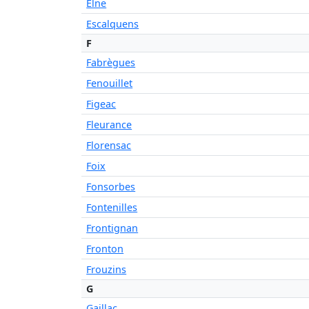
Elne
Escalquens
F
Fabrègues
Fenouillet
Figeac
Fleurance
Florensac
Foix
Fonsorbes
Fontenilles
Frontignan
Fronton
Frouzins
G
Gaillac