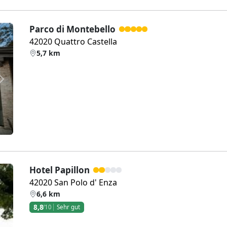
Parco di Montebello
42020 Quattro Castella
5,7 km
Weiter
Hotel Papillon
42020 San Polo d' Enza
6,6 km
8,8
/10
Sehr gut
Weiter