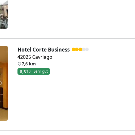
Hotel Corte Business
42025 Cavriago
7,6 km
8,3
/10
Sehr gut
Weiter