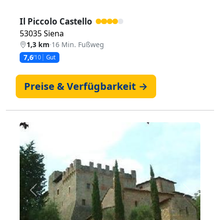
Il Piccolo Castello
53035 Siena
1,3 km
·
16 Min. Fußweg
7,6
/10
Gut
Preise & Verfügbarkeit →
Zurück
Weiter