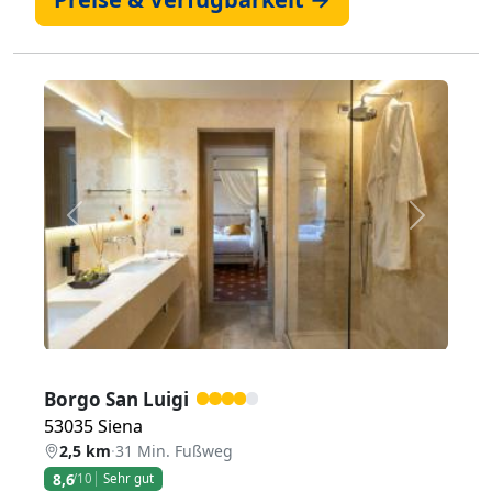
Zurück
Weiter
Borgo San Luigi
53035 Siena
2,5 km
·
31 Min. Fußweg
8,6
/10
Sehr gut