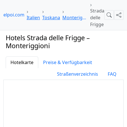
Strada
otelpoi.com
Suche
Teil
Italien
Toskana
Monteriggioni
delle
Frigge
Hotels Strada delle Frigge –
Monteriggioni
Hotelkarte
Preise & Verfügbarkeit
Straßenverzeichnis
FAQ