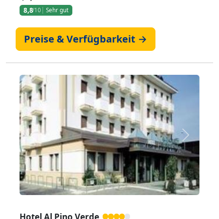
8,8
/10
Sehr gut
Preise & Verfügbarkeit →
Zurück
Weiter
Hotel Al Pino Verde