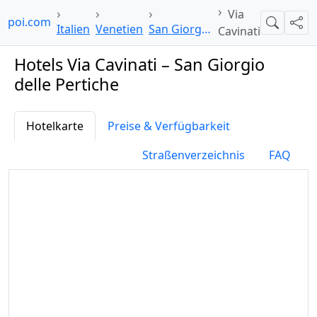
Via
elpoi.com
Suche
Teil
Italien
Venetien
San Giorgio delle Pertiche
Cavinati
Hotels Via Cavinati – San Giorgio
delle Pertiche
Hotelkarte
Preise & Verfügbarkeit
Straßenverzeichnis
FAQ