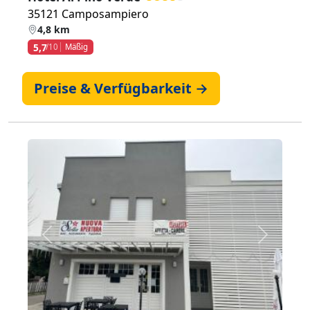
35121 Camposampiero
4,8 km
5,7
/10
Mäßig
Preise & Verfügbarkeit →
Zurück
Weiter