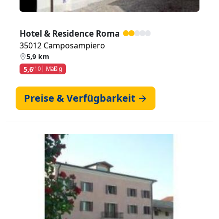
Hotel & Residence Roma
35012 Camposampiero
5,9 km
5,6
/10
Mäßig
Preise & Verfügbarkeit →
Zurück
Weiter