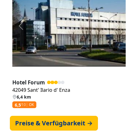
Zurück
Weiter
Hotel Forum
42049 Sant' Ilario d' Enza
6,4 km
6,5
/10
OK
Preise & Verfügbarkeit →