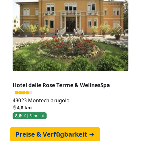
Zurück
Weiter
Hotel delle Rose Terme & WellnesSpa
43023 Montechiarugolo
4,8 km
8,8
/10
Sehr gut
Preise & Verfügbarkeit →