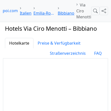
Via
elpoi.com
Ciro
Suche
Teil
Italien
Emilia-Romagna
Bibbiano
Menotti
Hotels Via Ciro Menotti – Bibbiano
Hotelkarte
Preise & Verfügbarkeit
Straßenverzeichnis
FAQ