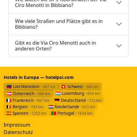
Ciro Menotti in Bibbiano?
Wie viele Straßen und Plätze gibt es in
Bibbiano?
Gibt es die Via Ciro Menotti auch in
anderen Orten?
Hotels in Europa — hotelpoi.com
🇱🇮 Liechtenstein
🇨🇭 Schweiz
~287 km
~300 km
🇱🇺 Luxemburg
🇦🇹 Österreich
~654 km
~368 km
🇫🇷 Frankreich
🇩🇪 Deutschland
~667 km
~722 km
🇧🇪 Belgien
🇳🇱 Niederlande
~783 km
~925 km
🇪🇸 Spanien
🇵🇹 Portugal
~1252 km
~1624 km
Impressum
Datenschutz