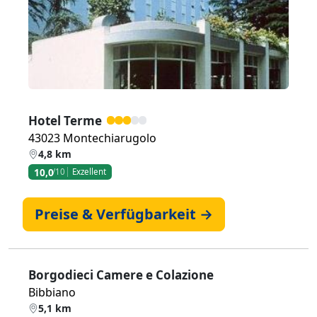
Hotel Terme
43023 Montechiarugolo
4,8 km
10,0
/10
Exzellent
Preise & Verfügbarkeit →
Borgodieci Camere e Colazione
Bibbiano
5,1 km