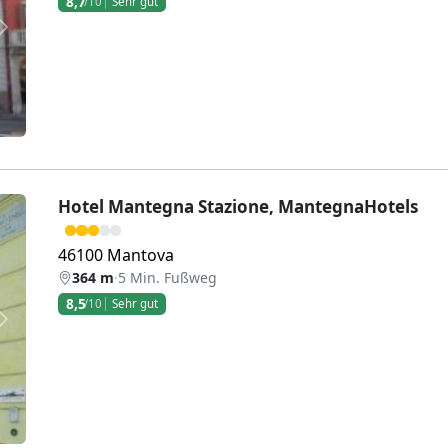
8,7
/10
Sehr gut
Weiter
Hotel Mantegna Stazione, MantegnaHotels
46100 Mantova
364 m
·
5 Min. Fußweg
8,5
/10
Sehr gut
Weiter