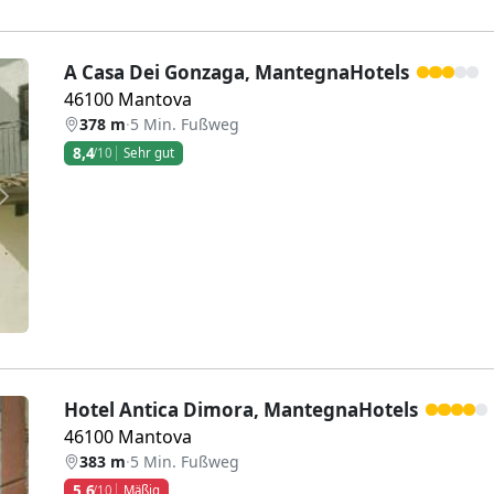
A Casa Dei Gonzaga, MantegnaHotels
46100 Mantova
378 m
·
5 Min. Fußweg
8,4
/10
Sehr gut
Weiter
Hotel Antica Dimora, MantegnaHotels
46100 Mantova
383 m
·
5 Min. Fußweg
5,6
/10
Mäßig