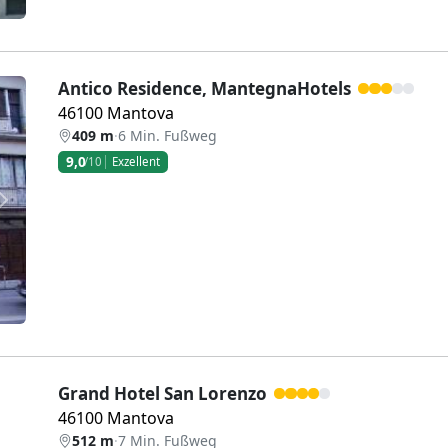
Antico Residence, MantegnaHotels
46100 Mantova
409 m
·
6 Min. Fußweg
9,0
/10
Exzellent
Weiter
Grand Hotel San Lorenzo
46100 Mantova
512 m
·
7 Min. Fußweg