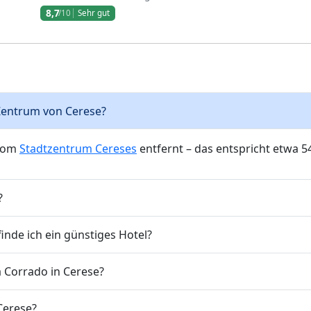
8,7
/10
Sehr gut
s Zentrum von Cerese?
 vom
Stadtzentrum Cereses
entfernt – das entspricht etwa 5
?
nde ich ein günstiges Hotel?
a Corrado in Cerese?
 Cerese?