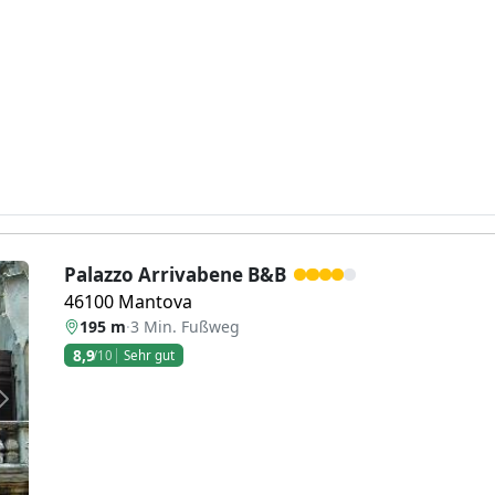
Palazzo Arrivabene B&B
46100 Mantova
195 m
·
3 Min. Fußweg
8,9
/10
Sehr gut
Weiter