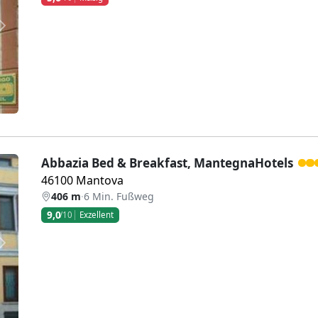
Weiter
Abbazia Bed & Breakfast, MantegnaHotels
46100 Mantova
406 m
·
6 Min. Fußweg
9,0
/10
Exzellent
Weiter