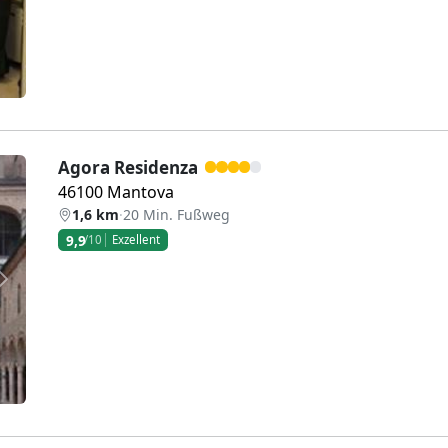
Agora Residenza
46100 Mantova
1,6 km
·
20 Min. Fußweg
9,9
/10
Exzellent
Weiter