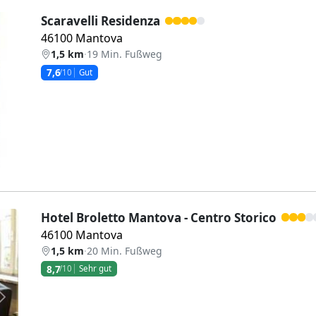
Scaravelli Residenza
46100 Mantova
1,5 km
·
19 Min. Fußweg
7,6
/10
Gut
Weiter
Hotel Broletto Mantova - Centro Storico
46100 Mantova
1,5 km
·
20 Min. Fußweg
8,7
/10
Sehr gut
Weiter