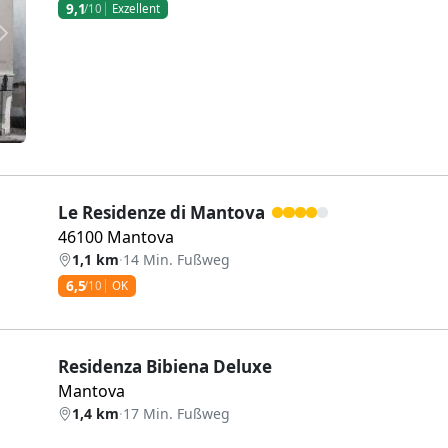
9,1
/10
Exzellent
Weiter
Le Residenze di Mantova
46100 Mantova
1,1 km
·
14 Min. Fußweg
6,5
/10
OK
Residenza Bibiena Deluxe
Mantova
1,4 km
·
17 Min. Fußweg