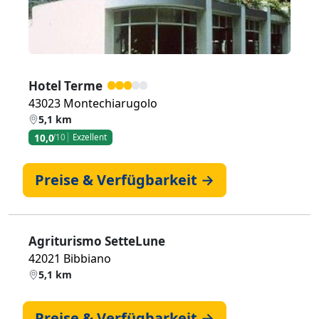
Hotel Terme
43023 Montechiarugolo
5,1 km
10,0
/10
Exzellent
Preise & Verfügbarkeit →
Agriturismo SetteLune
42021 Bibbiano
5,1 km
Preise & Verfügbarkeit →