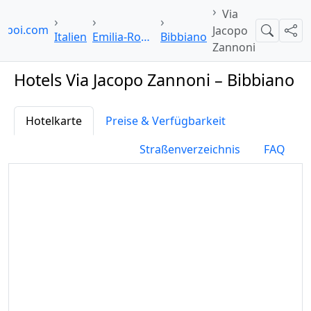
Via
elpoi.com
Jacopo
Suche
Teil
Italien
Emilia-Romagna
Bibbiano
Zannoni
Hotels Via Jacopo Zannoni – Bibbiano
Hotelkarte
Preise & Verfügbarkeit
Straßenverzeichnis
FAQ