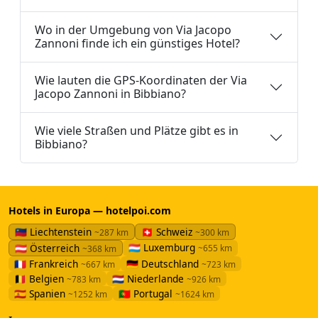
Wo in der Umgebung von Via Jacopo
Zannoni finde ich ein günstiges Hotel?
Wie lauten die GPS-Koordinaten der Via
Jacopo Zannoni in Bibbiano?
Wie viele Straßen und Plätze gibt es in
Bibbiano?
Hotels in Europa — hotelpoi.com
🇱🇮 Liechtenstein
🇨🇭 Schweiz
~287 km
~300 km
🇱🇺 Luxemburg
🇦🇹 Österreich
~655 km
~368 km
🇫🇷 Frankreich
🇩🇪 Deutschland
~667 km
~723 km
🇧🇪 Belgien
🇳🇱 Niederlande
~783 km
~926 km
🇪🇸 Spanien
🇵🇹 Portugal
~1252 km
~1624 km