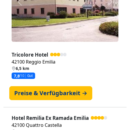
Zurück
Weiter
Tricolore Hotel
42100 Reggio Emilia
6,5 km
7,8
/10
Gut
Preise & Verfügbarkeit →
Hotel Remilia Ex Ramada Emilia
42100 Quattro Castella