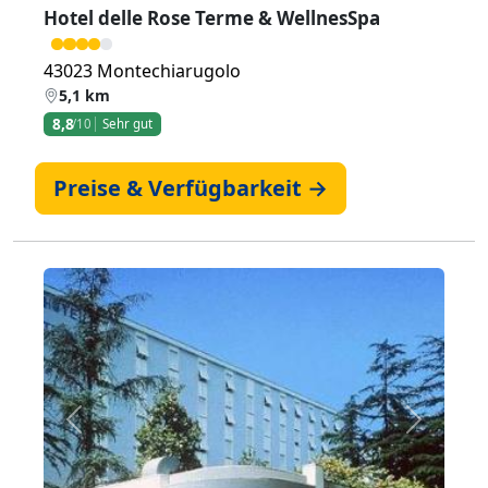
Hotel delle Rose Terme & WellnesSpa
43023 Montechiarugolo
5,1 km
8,8
/10
Sehr gut
Preise & Verfügbarkeit →
Zurück
Weiter