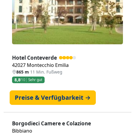
Zurück
Weiter
Hotel Conteverde
42027 Montecchio Emilia
865 m
·
11 Min. Fußweg
8,8
/10
Sehr gut
Preise & Verfügbarkeit →
Borgodieci Camere e Colazione
Bibbiano