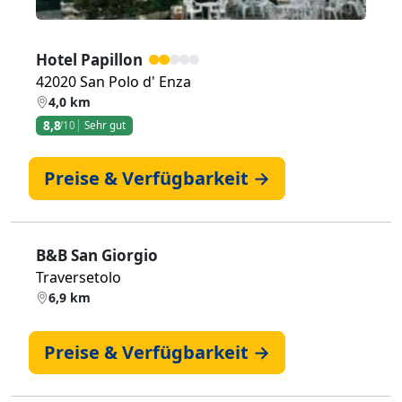
Hotel Papillon
42020 San Polo d' Enza
4,0 km
8,8
/10
Sehr gut
Preise & Verfügbarkeit →
B&B San Giorgio
Traversetolo
6,9 km
Preise & Verfügbarkeit →