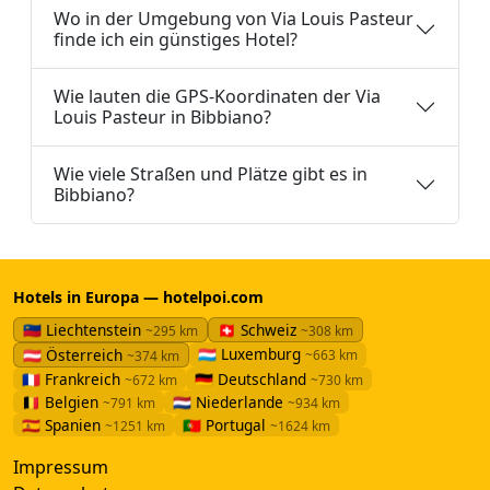
Wo in der Umgebung von Via Louis Pasteur
finde ich ein günstiges Hotel?
Wie lauten die GPS-Koordinaten der Via
Louis Pasteur in Bibbiano?
Wie viele Straßen und Plätze gibt es in
Bibbiano?
Hotels in Europa — hotelpoi.com
🇱🇮 Liechtenstein
🇨🇭 Schweiz
~295 km
~308 km
🇱🇺 Luxemburg
🇦🇹 Österreich
~663 km
~374 km
🇫🇷 Frankreich
🇩🇪 Deutschland
~672 km
~730 km
🇧🇪 Belgien
🇳🇱 Niederlande
~791 km
~934 km
🇪🇸 Spanien
🇵🇹 Portugal
~1251 km
~1624 km
Impressum