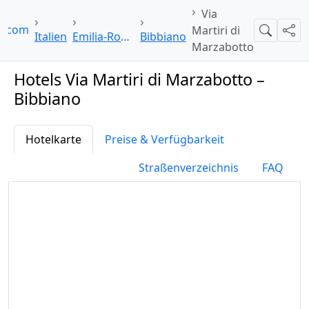
Via
oi.com
Martiri di
Suche
Teil
Italien
Emilia-Romagna
Bibbiano
Marzabotto
Hotels Via Martiri di Marzabotto –
Bibbiano
Hotelkarte
Preise & Verfügbarkeit
Straßenverzeichnis
FAQ