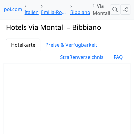
Via
elpoi.com
Suche
Teil
Italien
Emilia-Romagna
Bibbiano
Montali
Hotels Via Montali – Bibbiano
Hotelkarte
Preise & Verfügbarkeit
Straßenverzeichnis
FAQ