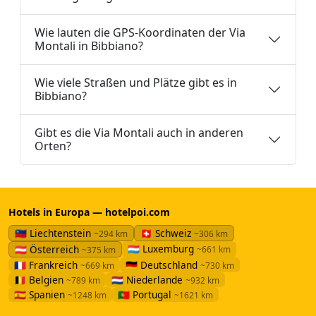
Wie lauten die GPS-Koordinaten der Via
Montali in Bibbiano?
Wie viele Straßen und Plätze gibt es in
Bibbiano?
Gibt es die Via Montali auch in anderen
Orten?
Hotels in Europa — hotelpoi.com
🇱🇮 Liechtenstein
🇨🇭 Schweiz
~294 km
~306 km
🇱🇺 Luxemburg
🇦🇹 Österreich
~661 km
~375 km
🇫🇷 Frankreich
🇩🇪 Deutschland
~669 km
~730 km
🇧🇪 Belgien
🇳🇱 Niederlande
~789 km
~932 km
🇪🇸 Spanien
🇵🇹 Portugal
~1248 km
~1621 km