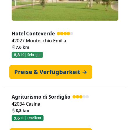
Hotel Conteverde
42027 Montecchio Emilia
7,6 km
8,8
/10
Sehr gut
Preise & Verfügbarkeit →
Agriturismo di Sordiglio
42034 Casina
8,8 km
9,6
/10
Exzellent