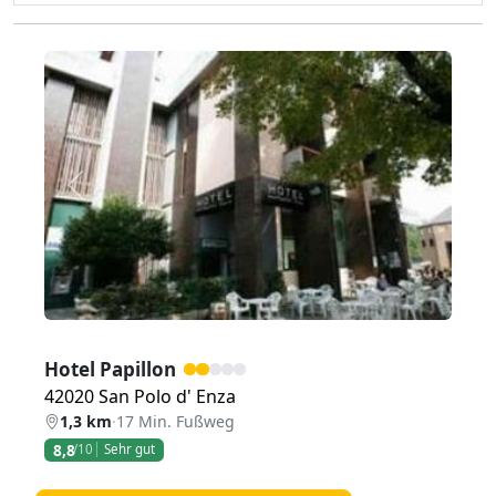
Zurück
Weiter
Hotel Papillon
42020 San Polo d' Enza
1,3 km
·
17 Min. Fußweg
8,8
/10
Sehr gut