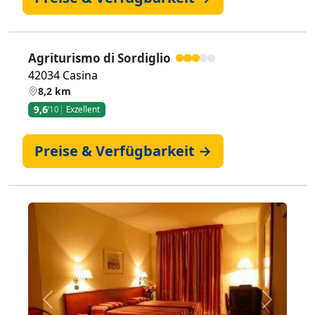
Agriturismo di Sordiglio
42034 Casina
8,2 km
9,6
/10
Exzellent
Preise & Verfügbarkeit →
Zurück
Weiter