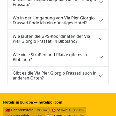
Frassati?
Wo in der Umgebung von Via Pier Giorgio
Frassati finde ich ein günstiges Hotel?
Wie lauten die GPS-Koordinaten der Via
Pier Giorgio Frassati in Bibbiano?
Wie viele Straßen und Plätze gibt es in
Bibbiano?
Gibt es die Via Pier Giorgio Frassati auch in
anderen Orten?
Hotels in Europa — hotelpoi.com
🇱🇮 Liechtenstein
🇨🇭 Schweiz
~295 km
~306 km
🇱🇺 Luxemburg
🇦🇹 Österreich
~662 km