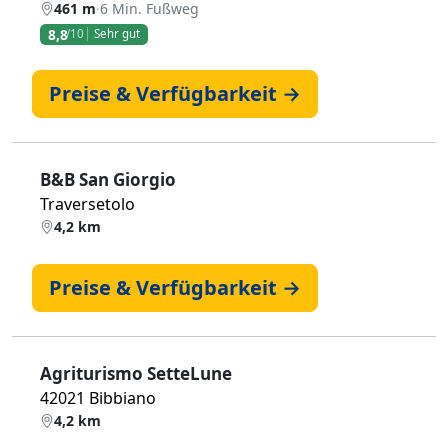
461 m
·
6 Min. Fußweg
8,8
/10
Sehr gut
Preise & Verfügbarkeit →
B&B San Giorgio
Traversetolo
4,2 km
Preise & Verfügbarkeit →
Agriturismo SetteLune
42021 Bibbiano
4,2 km