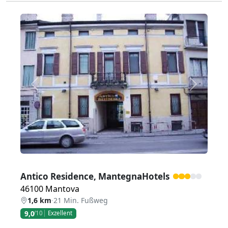
Zurück
Weiter
Antico Residence, MantegnaHotels
46100 Mantova
1,6 km
·
21 Min. Fußweg
9,0
/10
Exzellent