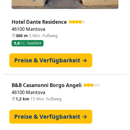
Hotel Dante Residence
46100 Mantova
360 m
·
5 Min. Fußweg
9,6
/10
Exzellent
Preise & Verfügbarkeit →
B&B Casanonni Borgo Angeli
46100 Mantova
1,2 km
·
15 Min. Fußweg
Preise & Verfügbarkeit →