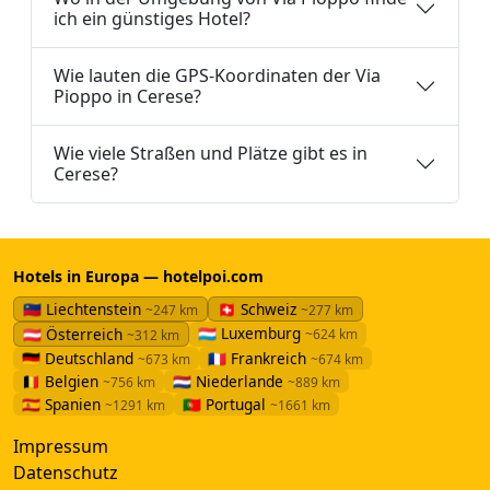
ich ein günstiges Hotel?
Wie lauten die GPS-Koordinaten der Via
Pioppo in Cerese?
Wie viele Straßen und Plätze gibt es in
Cerese?
Hotels in Europa — hotelpoi.com
🇱🇮 Liechtenstein
🇨🇭 Schweiz
~247 km
~277 km
🇱🇺 Luxemburg
🇦🇹 Österreich
~624 km
~312 km
🇩🇪 Deutschland
🇫🇷 Frankreich
~673 km
~674 km
🇧🇪 Belgien
🇳🇱 Niederlande
~756 km
~889 km
🇪🇸 Spanien
🇵🇹 Portugal
~1291 km
~1661 km
Impressum
Datenschutz