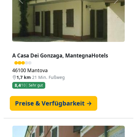
Zurück
Weiter
A Casa Dei Gonzaga, MantegnaHotels
46100 Mantova
1,7 km
·
21 Min. Fußweg
8,4
/10
Sehr gut
Preise & Verfügbarkeit →