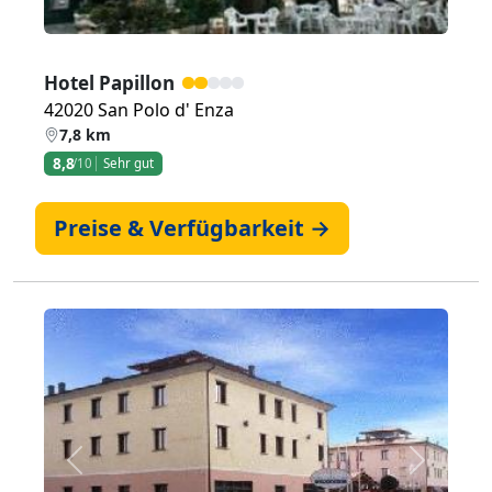
Hotel Papillon
42020 San Polo d' Enza
7,8 km
8,8
/10
Sehr gut
Preise & Verfügbarkeit →
Zurück
Weiter