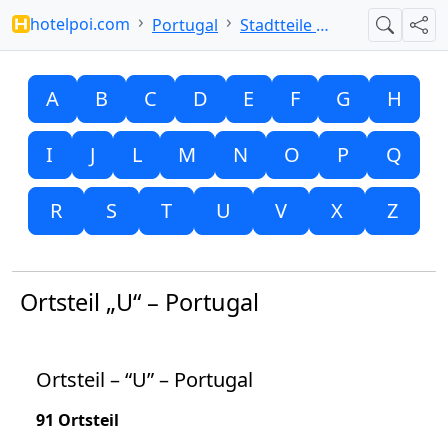
hotelpoi.com
Portugal
Stadtteile mit U
Suche
Teil
A
B
C
D
E
F
G
H
I
J
L
M
N
O
P
Q
R
S
T
U
V
X
Z
Ortsteil „U“ – Portugal
Ortsteil – “U” – Portugal
91 Ortsteil