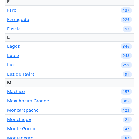
F
Faro
137
Ferragudo
226
Fuseta
93
L
Lagos
346
Loulé
248
Luz
259
Luz de Tavira
91
M
Machico
157
Mexilhoeira Grande
385
Moncarapacho
123
Monchique
21
Monte Gordo
47
Montenegro
187