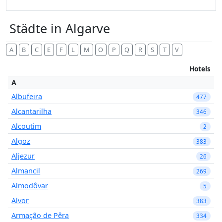
Städte in Algarve
A
B
C
E
F
L
M
O
P
Q
R
S
T
V
Hotels
A
Albufeira
477
Alcantarilha
346
Alcoutim
2
Algoz
383
Aljezur
26
Almancil
269
Almodôvar
5
Alvor
383
Armação de Pêra
334