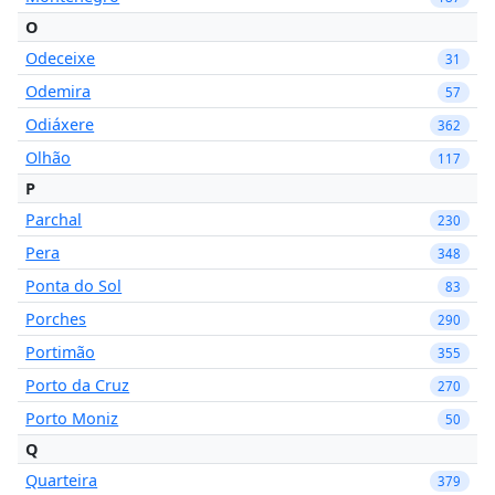
O
Odeceixe
31
Odemira
57
Odiáxere
362
Olhão
117
P
Parchal
230
Pera
348
Ponta do Sol
83
Porches
290
Portimão
355
Porto da Cruz
270
Porto Moniz
50
Q
Quarteira
379