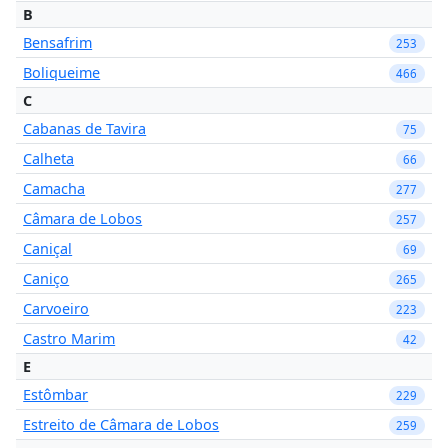
B
Bensafrim
253
Boliqueime
466
C
Cabanas de Tavira
75
Calheta
66
Camacha
277
Câmara de Lobos
257
Caniçal
69
Caniço
265
Carvoeiro
223
Castro Marim
42
E
Estômbar
229
Estreito de Câmara de Lobos
259