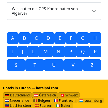
Wie lauten die GPS-Koordinaten von
Algarve?
A
B
C
D
E
F
G
H
I
J
L
M
N
P
Q
R
S
T
U
V
Z
Hotels in Europa — hotelpoi.com
🇩🇪 Deutschland
🇦🇹 Österreich
🇨🇭 Schweiz
🇳🇱 Niederlande
🇧🇪 Belgien
🇫🇷 Frankreich
🇱🇺 Luxemburg
🇱🇮 Liechtenstein
🇪🇸 Spanien
🇮🇹 Italien