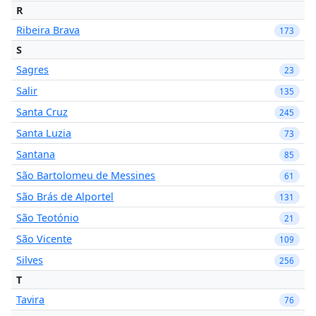
R
Ribeira Brava
173
S
Sagres
23
Salir
135
Santa Cruz
245
Santa Luzia
73
Santana
85
São Bartolomeu de Messines
61
São Brás de Alportel
131
São Teotónio
21
São Vicente
109
Silves
256
T
Tavira
76