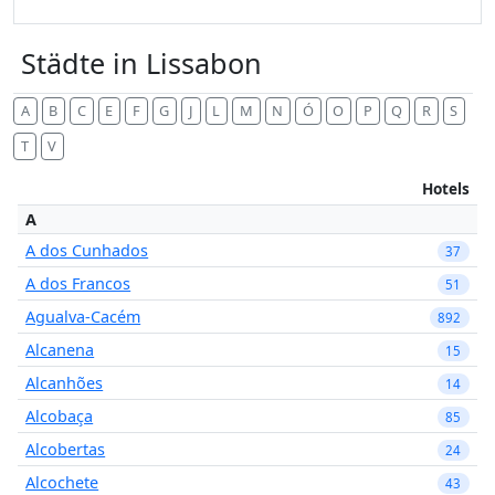
Städte in Lissabon
A
B
C
E
F
G
J
L
M
N
Ó
O
P
Q
R
S
T
V
Hotels
A
A dos Cunhados
37
A dos Francos
51
Agualva-Cacém
892
Alcanena
15
Alcanhões
14
Alcobaça
85
Alcobertas
24
Alcochete
43