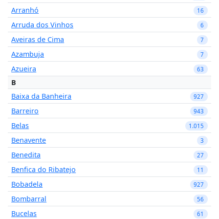
Arranhó
16
Arruda dos Vinhos
6
Aveiras de Cima
7
Azambuja
7
Azueira
63
B
Baixa da Banheira
927
Barreiro
943
Belas
1.015
Benavente
3
Benedita
27
Benfica do Ribatejo
11
Bobadela
927
Bombarral
56
Bucelas
61