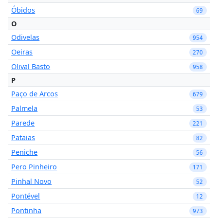
Óbidos
69
O
Odivelas
954
Oeiras
270
Olival Basto
958
P
Paço de Arcos
679
Palmela
53
Parede
221
Pataias
82
Peniche
56
Pero Pinheiro
171
Pinhal Novo
52
Pontével
12
Pontinha
973