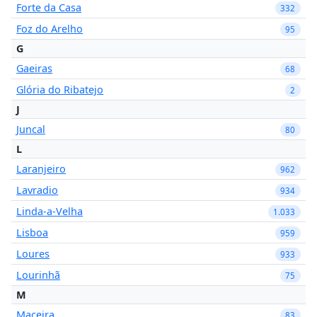
Forte da Casa
332
Foz do Arelho
95
G
Gaeiras
68
Glória do Ribatejo
2
J
Juncal
80
L
Laranjeiro
962
Lavradio
934
Linda-a-Velha
1.033
Lisboa
959
Loures
933
Lourinhã
75
M
Maceira
83