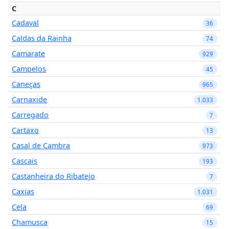
C
Cadaval
36
Caldas da Rainha
74
Camarate
929
Campelos
45
Caneças
965
Carnaxide
1.033
Carregado
7
Cartaxo
13
Casal de Cambra
973
Cascais
193
Castanheira do Ribatejo
7
Caxias
1.031
Cela
69
Chamusca
15