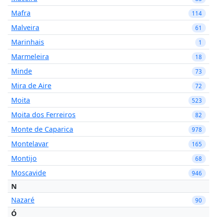
Mafra
114
Malveira
61
Marinhais
1
Marmeleira
18
Minde
73
Mira de Aire
72
Moita
523
Moita dos Ferreiros
82
Monte de Caparica
978
Montelavar
165
Montijo
68
Moscavide
946
N
Nazaré
90
Ó