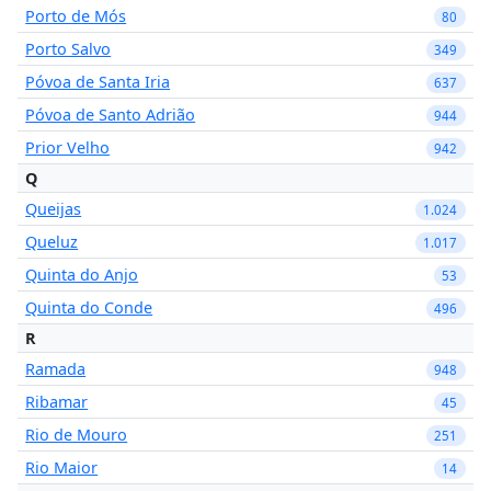
Porto de Mós
80
Porto Salvo
349
Póvoa de Santa Iria
637
Póvoa de Santo Adrião
944
Prior Velho
942
Q
Queijas
1.024
Queluz
1.017
Quinta do Anjo
53
Quinta do Conde
496
R
Ramada
948
Ribamar
45
Rio de Mouro
251
Rio Maior
14