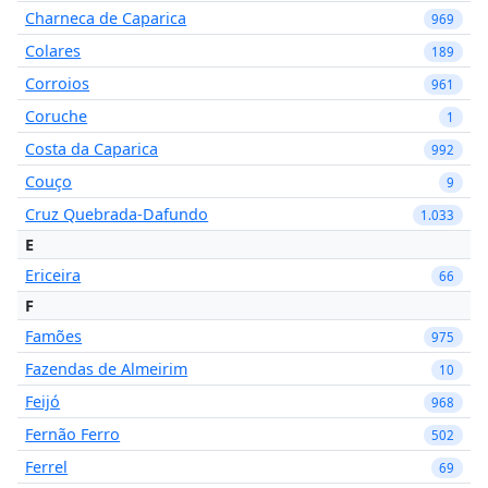
Charneca de Caparica
969
Colares
189
Corroios
961
Coruche
1
Costa da Caparica
992
Couço
9
Cruz Quebrada-Dafundo
1.033
E
Ericeira
66
F
Famões
975
Fazendas de Almeirim
10
Feijó
968
Fernão Ferro
502
Ferrel
69