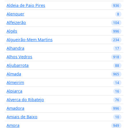
Aldeia de Paio Pires
936
Alenquer
8
Alfeizerão
104
Algés
996
Algueirão-Mem Martins
234
Alhandra
17
Alhos Vedros
918
Aljubarrota
88
Almada
965
Almeirim
14
Alpiarça
16
Alverca do Ribatejo
76
Amadora
996
Amiais de Baixo
10
Amora
949