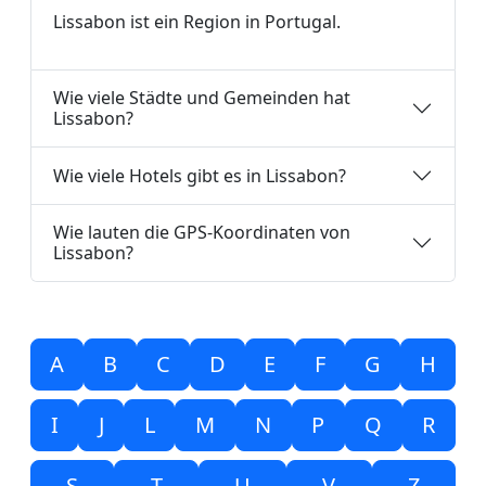
Lissabon ist ein Region in Portugal.
Wie viele Städte und Gemeinden hat
Lissabon?
Wie viele Hotels gibt es in Lissabon?
Wie lauten die GPS-Koordinaten von
Lissabon?
A
B
C
D
E
F
G
H
I
J
L
M
N
P
Q
R
S
T
U
V
Z