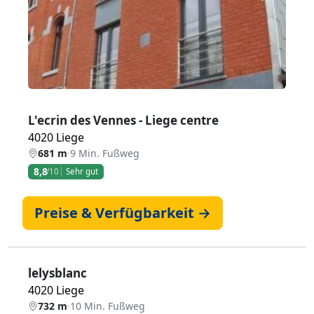
L'ecrin des Vennes - Liege centre
4020 Liege
681 m
·
9 Min. Fußweg
8,8
/10
Sehr gut
Preise & Verfügbarkeit →
lelysblanc
4020 Liege
732 m
·
10 Min. Fußweg