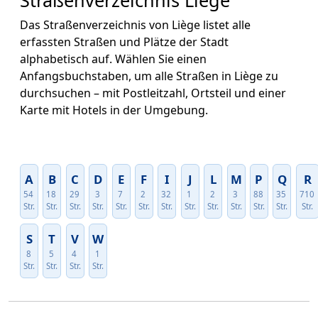
Straßenverzeichnis Liège
Das Straßenverzeichnis von Liège listet alle
erfassten Straßen und Plätze der Stadt
alphabetisch auf. Wählen Sie einen
Anfangsbuchstaben, um alle Straßen in Liège zu
durchsuchen – mit Postleitzahl, Ortsteil und einer
Karte mit Hotels in der Umgebung.
A
B
C
D
E
F
I
J
L
M
P
Q
R
54
18
29
3
7
2
32
1
2
3
88
35
710
Str.
Str.
Str.
Str.
Str.
Str.
Str.
Str.
Str.
Str.
Str.
Str.
Str.
S
T
V
W
8
5
4
1
Str.
Str.
Str.
Str.