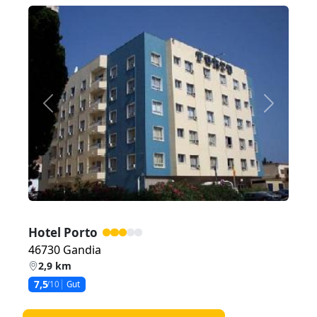
Zurück
Weiter
Hotel Porto
46730 Gandia
2,9 km
7,5
/10
Gut