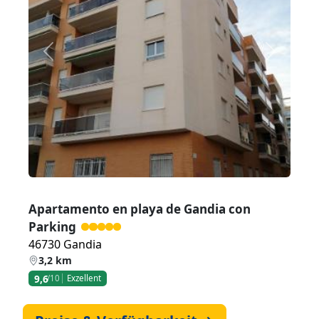
Zurück
Weiter
Apartamento en playa de Gandia con
Parking
46730 Gandia
3,2 km
9,6
/10
Exzellent