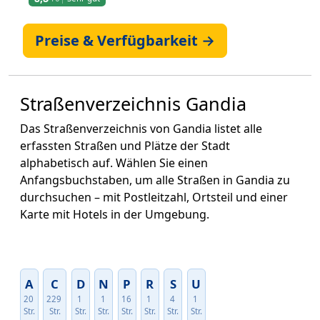
Preise & Verfügbarkeit →
Straßenverzeichnis Gandia
Das Straßenverzeichnis von Gandia listet alle
erfassten Straßen und Plätze der Stadt
alphabetisch auf. Wählen Sie einen
Anfangsbuchstaben, um alle Straßen in Gandia zu
durchsuchen – mit Postleitzahl, Ortsteil und einer
Karte mit Hotels in der Umgebung.
A
C
D
N
P
R
S
U
20
229
1
1
16
1
4
1
Str.
Str.
Str.
Str.
Str.
Str.
Str.
Str.