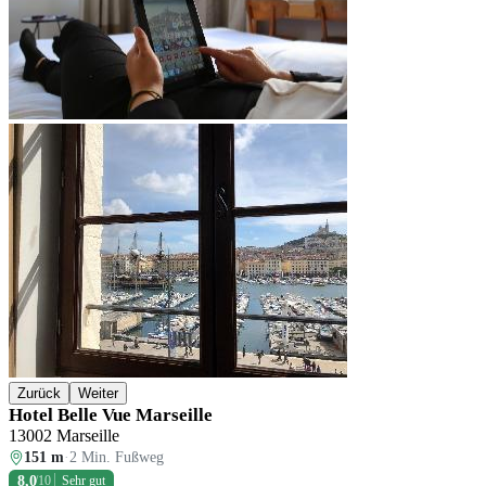
Zurück
Weiter
Hotel Belle Vue Marseille
13002 Marseille
151 m
·
2 Min. Fußweg
8,0
/10
Sehr gut