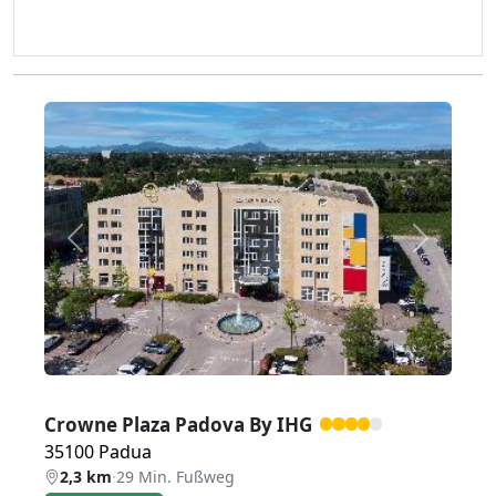
Zurück
Weiter
Crowne Plaza Padova By IHG
35100 Padua
2,3 km
·
29 Min. Fußweg