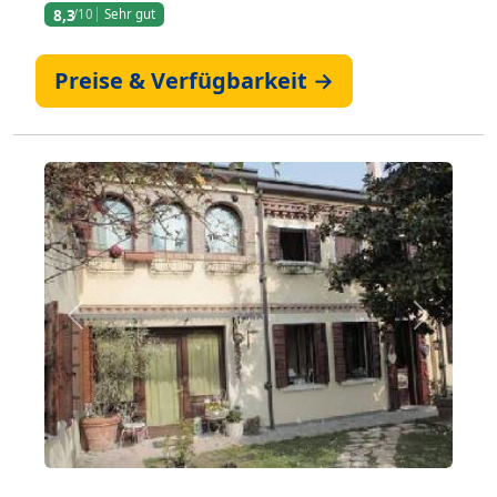
8,3
/10
Sehr gut
Preise & Verfügbarkeit →
Zurück
Weiter