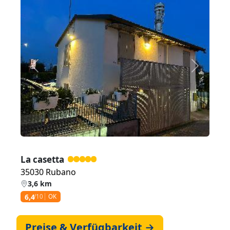
Zurück
Weiter
La casetta
35030 Rubano
3,6 km
6,4
/10
OK
Preise & Verfügbarkeit →