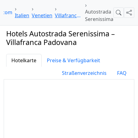
Autostrada
i.com
Suche
Teil
Italien
Venetien
Villafranca Padovana
Serenissima
Hotels Autostrada Serenissima –
Villafranca Padovana
Hotelkarte
Preise & Verfügbarkeit
Straßenverzeichnis
FAQ