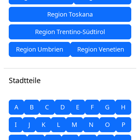
Region Toskana
Region Trentino-Südtirol
Region Umbrien
Region Venetien
Stadtteile
A
B
C
D
E
F
G
H
I
J
K
L
M
N
O
P