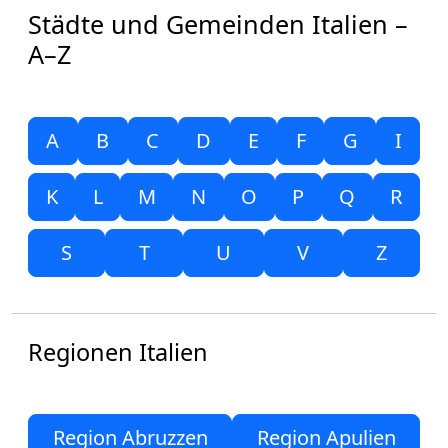
Städte und Gemeinden Italien –
A–Z
A
B
C
D
E
F
G
I
K
L
M
N
O
P
Q
R
S
T
U
V
Z
Regionen Italien
Region Abruzzen
Region Apulien