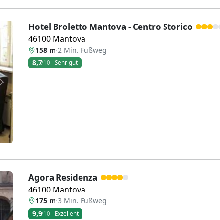
Hotel Broletto Mantova - Centro Storico
46100 Mantova
158 m
·
2 Min. Fußweg
8,7
/10
Sehr gut
Weiter
Agora Residenza
46100 Mantova
175 m
·
3 Min. Fußweg
9,9
/10
Exzellent