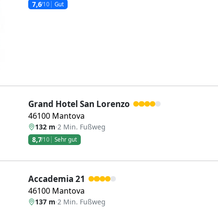
7,6
/10
Gut
Weiter
Grand Hotel San Lorenzo
46100 Mantova
132 m
·
2 Min. Fußweg
8,7
/10
Sehr gut
Accademia 21
46100 Mantova
137 m
·
2 Min. Fußweg