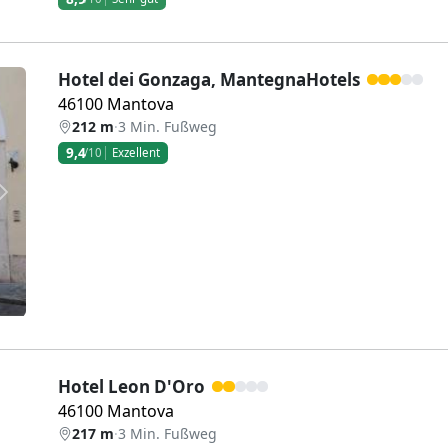
Hotel dei Gonzaga, MantegnaHotels
46100 Mantova
212 m
·
3 Min. Fußweg
9,4
/10
Exzellent
Weiter
Hotel Leon D'Oro
46100 Mantova
217 m
·
3 Min. Fußweg