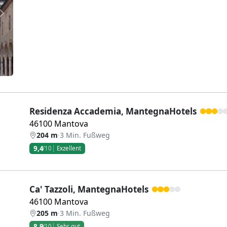
Weiter
Residenza Accademia, MantegnaHotels
46100 Mantova
204 m
·
3 Min. Fußweg
9,4
/10
Exzellent
Ca' Tazzoli, MantegnaHotels
46100 Mantova
205 m
·
3 Min. Fußweg
8,9
/10
Sehr gut