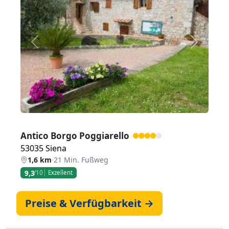
Zurück
Weiter
Antico Borgo Poggiarello
53035 Siena
1,6 km
·
21 Min. Fußweg
9,3
/10
Exzellent
Preise & Verfügbarkeit →