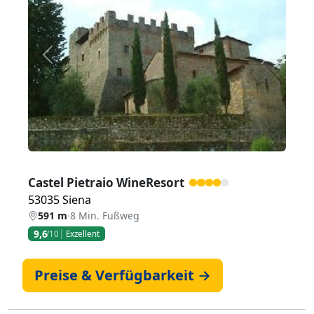
Zurück
Weiter
Castel Pietraio WineResort
53035 Siena
591 m
·
8 Min. Fußweg
9,6
/10
Exzellent
Preise & Verfügbarkeit →