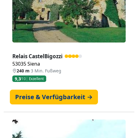
Zurück
Weiter
Relais CastelBigozzi
53035 Siena
240 m
·
3 Min. Fußweg
9,3
/10
Exzellent
Preise & Verfügbarkeit →