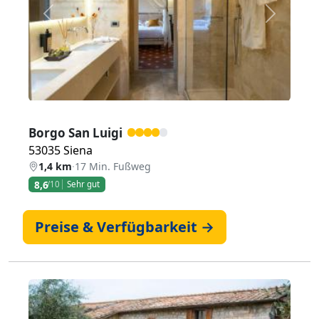
Zurück
Weiter
Borgo San Luigi
53035 Siena
1,4 km
·
17 Min. Fußweg
8,6
/10
Sehr gut
Preise & Verfügbarkeit →