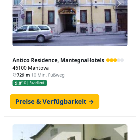
Zurück
Weiter
Antico Residence, MantegnaHotels
46100 Mantova
729 m
·
10 Min. Fußweg
9,0
/10
Exzellent
Preise & Verfügbarkeit →