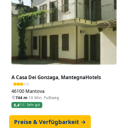
Zurück
Weiter
A Casa Dei Gonzaga, MantegnaHotels
46100 Mantova
744 m
·
10 Min. Fußweg
8,4
/10
Sehr gut
Preise & Verfügbarkeit →