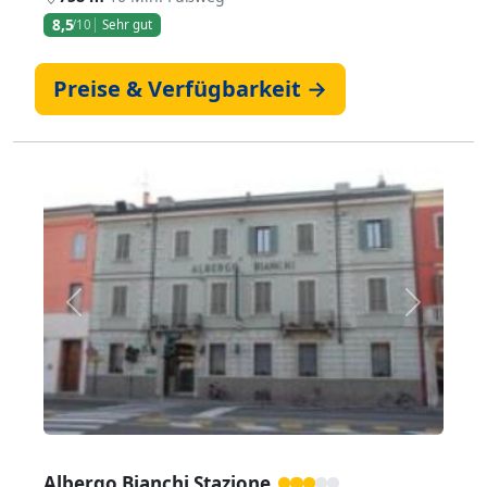
8,5
/10
Sehr gut
Preise & Verfügbarkeit →
Zurück
Weiter
Albergo Bianchi Stazione