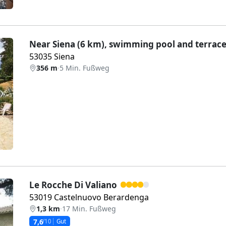
Near Siena (6 km), swimming pool and terrac
53035 Siena
356 m
·
5 Min. Fußweg
Weiter
Le Rocche Di Valiano
53019 Castelnuovo Berardenga
1,3 km
·
17 Min. Fußweg
7,6
/10
Gut