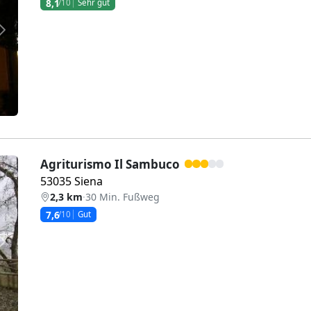
8,1
/10
Sehr gut
Weiter
Agriturismo Il Sambuco
53035 Siena
2,3 km
·
30 Min. Fußweg
7,6
/10
Gut
Weiter