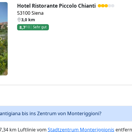
Hotel Ristorante Piccolo Chianti
53100 Siena
3,0 km
8,7
/10
Sehr gut
Weiter
iantigiana bis ins Zentrum von Monteriggioni?
 7,34 km Luftlinie vom
Stadtzentrum Monteriggionis
entfern