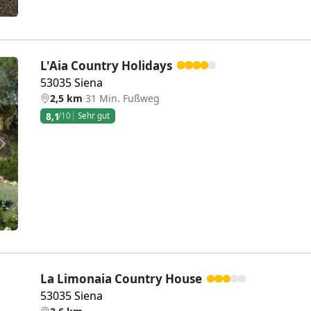
L'Aia Country Holidays
53035 Siena
2,5 km
·
31 Min. Fußweg
8,1
/10
Sehr gut
Weiter
La Limonaia Country House
53035 Siena