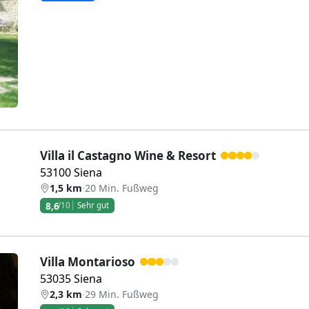
Weiter
Villa il Castagno Wine & Resort
53100 Siena
1,5 km
·
20 Min. Fußweg
8,6
/10
Sehr gut
Villa Montarioso
53035 Siena
2,3 km
·
29 Min. Fußweg