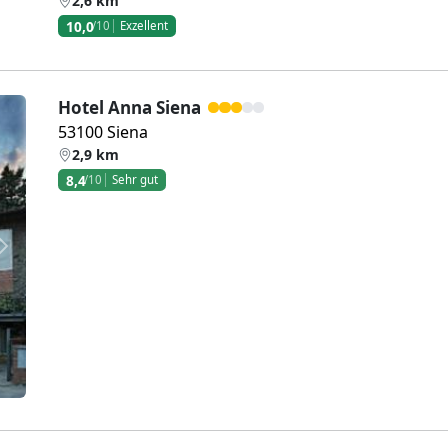
2,6 km
10,0
/10
Exzellent
Hotel Anna Siena
53100 Siena
2,9 km
8,4
/10
Sehr gut
Weiter