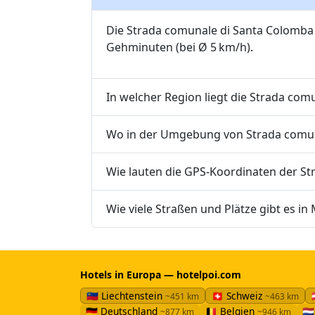
Die Strada comunale di Santa Colomba 
Gehminuten (bei Ø 5 km/h).
In welcher Region liegt die Strada co
Wo in der Umgebung von Strada comuna
Wie lauten die GPS-Koordinaten der St
Wie viele Straßen und Plätze gibt es in
Hotels in Europa — hotelpoi.com
🇱🇮 Liechtenstein
🇨🇭 Schweiz
~451 km
~463 km
🇩🇪 Deutschland
🇧🇪 Belgien
🇳
~877 km
~946 km