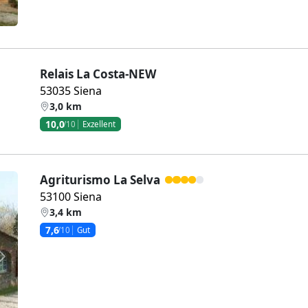
Relais La Costa-NEW
53035 Siena
3,0 km
10,0
/10
Exzellent
Agriturismo La Selva
53100 Siena
3,4 km
7,6
/10
Gut
Weiter