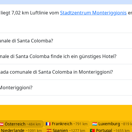
liegt 7,02 km Luftlinie vom
Stadtzentrum Monteriggionis
en
munale di Santa Colomba?
le di Santa Colomba finde ich ein günstiges Hotel?
rada comunale di Santa Colomba in Monteriggioni?
 Monteriggioni?
🇫🇷 Frankreich
🇱🇺 Luxemburg
🇦🇹 Österreich
~791 km
~819 
~484 km
🇱 Niederlande
🇪🇸 Spanien
🇵🇹 Portugal
~1091 km
~1277 km
~1655 km