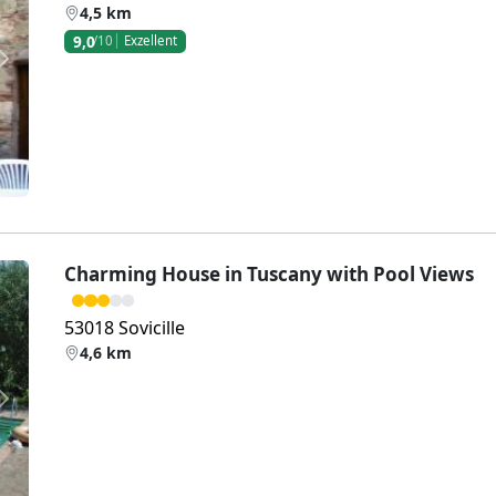
4,5 km
9,0
/10
Exzellent
Weiter
Charming House in Tuscany with Pool Views
53018 Sovicille
4,6 km
Weiter