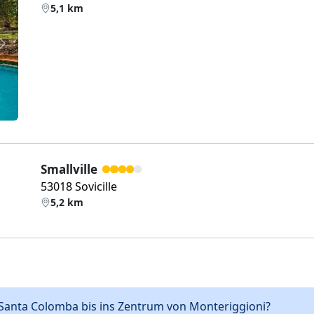
5,1 km
Weiter
Smallville
53018 Sovicille
5,2 km
i Santa Colomba bis ins Zentrum von Monteriggioni?