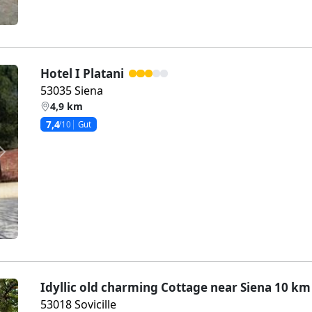
Hotel I Platani
53035 Siena
4,9 km
7,4
/10
Gut
Weiter
Idyllic old charming Cottage near Siena 10 km
53018 Sovicille