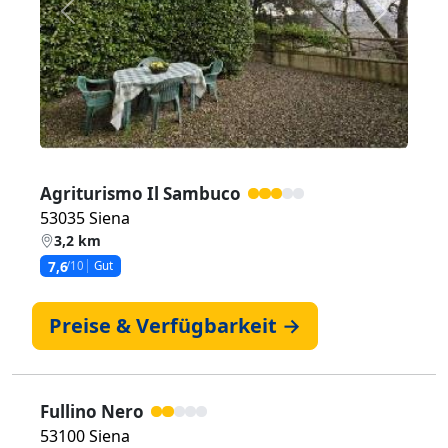
Zurück
Weiter
Agriturismo Il Sambuco
53035 Siena
3,2 km
7,6
/10
Gut
Preise & Verfügbarkeit →
Fullino Nero
53100 Siena