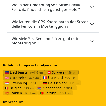
Wo in der Umgebung von Strada della
Ferrovia finde ich ein günstiges Hotel?
Wie lauten die GPS-Koordinaten der Strada
della Ferrovia in Monteriggioni?
Wie viele Straßen und Plätze gibt es in
Monteriggioni?
Hotels in Europa — hotelpoi.com
🇱🇮 Liechtenstein
🇨🇭 Schweiz
~446 km
~459 km
🇫🇷 Frankreich
🇦🇹 Österreich
~791 km
~477 km
🇱🇺 Luxemburg
🇩🇪 Deutschland
~815 km
~871 km
🇧🇪 Belgien
🇳🇱 Niederlande
~943 km
~1086 km
🇪🇸 Spanien
🇵🇹 Portugal
~1281 km
~1660 km
Impressum