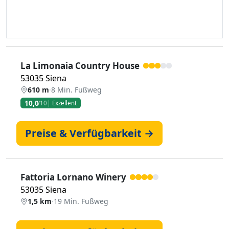
La Limonaia Country House
53035 Siena
610 m
·
8 Min. Fußweg
10,0
/10
Exzellent
Preise & Verfügbarkeit →
Fattoria Lornano Winery
53035 Siena
1,5 km
·
19 Min. Fußweg