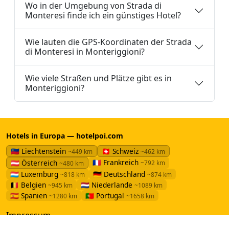
Wo in der Umgebung von Strada di
Monteresi finde ich ein günstiges Hotel?
Wie lauten die GPS-Koordinaten der Strada
di Monteresi in Monteriggioni?
Wie viele Straßen und Plätze gibt es in
Monteriggioni?
Hotels in Europa — hotelpoi.com
🇱🇮 Liechtenstein
🇨🇭 Schweiz
~449 km
~462 km
🇫🇷 Frankreich
🇦🇹 Österreich
~792 km
~480 km
🇱🇺 Luxemburg
🇩🇪 Deutschland
~818 km
~874 km
🇧🇪 Belgien
🇳🇱 Niederlande
~945 km
~1089 km
🇪🇸 Spanien
🇵🇹 Portugal
~1280 km
~1658 km
Impressum
Datenschutz