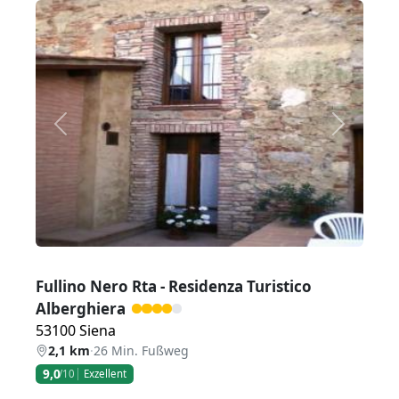
Zurück
Weiter
Fullino Nero Rta - Residenza Turistico
Alberghiera
53100 Siena
2,1 km
·
26 Min. Fußweg
9,0
/10
Exzellent