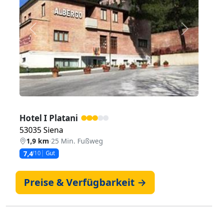
Zurück
Weiter
Hotel I Platani
53035 Siena
1,9 km
·
25 Min. Fußweg
7,4
/10
Gut
Preise & Verfügbarkeit →