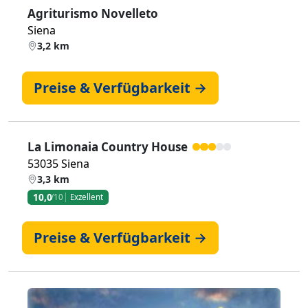
Agriturismo Novelleto
Siena
3,2 km
Preise & Verfügbarkeit →
La Limonaia Country House
53035 Siena
3,3 km
10,0
/10
Exzellent
Preise & Verfügbarkeit →