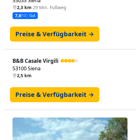
53035 Siena
2,3 km
·
29 Min. Fußweg
7,6
/10
Gut
Preise & Verfügbarkeit →
B&B Casale Virgili
53100 Siena
2,5 km
Preise & Verfügbarkeit →